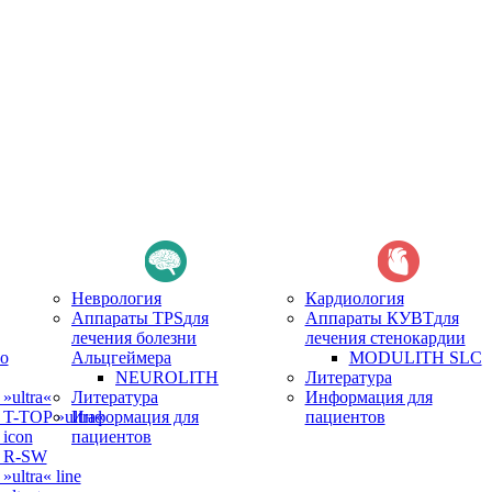
Неврология
Кардиология
Аппараты TPS
для
Аппараты КУВТ
для
лечения болезни
лечения стенокардии
о
Альцгеймера
MODULITH SLC
NEUROLITH
Литература
ultra«
Литература
Информация для
-TOP »ultra«
Информация для
пациентов
icon
пациентов
 R-SW
ltra« line