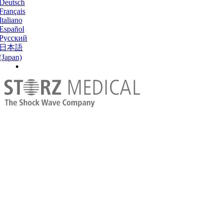
Deutsch
Français
Italiano
Español
Русский
日本語
(Japan)