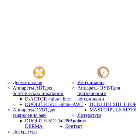
Дерматология
Ветеринария
Аппараты АВТ
для
Аппараты ЭУВТ
для
эстетических показаний
применения в
D-ACTOR »ultra« line
ветеринарии
DUOLITH SD1 »ultra« AWT
DUOLITH SD1 T-TOP 
Аппараты ЭУВТ
для
MASTERPULS MP100 
заживления ран
Литература
DUOLITH SD1 T-TOP »ultra«
Встречи
DERMA
Контакт
Литература