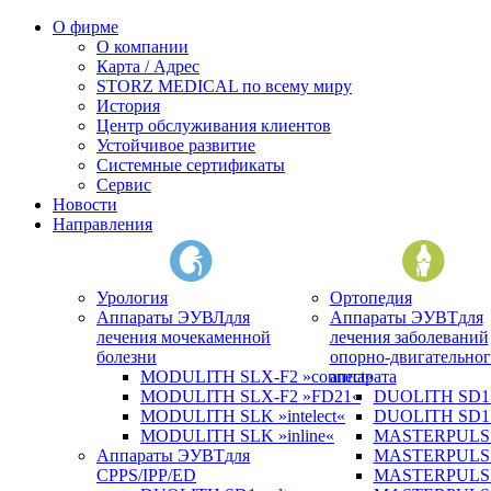
О фирме
О компании
Карта / Адрес
STORZ MEDICAL по всему миру
История
Центр обслуживания клиентов
Устойчивое развитие
Системные сертификаты
Сервис
Новости
Направления
Урология
Ортопедия
Аппараты ЭУВЛ
для
Аппараты ЭУВТ
для
лечения мочекаменной
лечения заболеваний
болезни
опорно-двигательног
MODULITH SLX-F2 »connect«
аппарата
MODULITH SLX-F2 »FD21«
DUOLITH SD1 »
MODULITH SLK »intelect«
DUOLITH SD1 T
MODULITH SLK »inline«
MASTERPULS 
Аппараты ЭУВТ
для
MASTERPULS
CPPS/IPP/ED
MASTERPULS »u