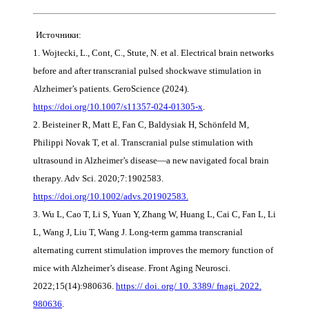
Источники:
1. Wojtecki, L., Cont, C., Stute, N. et al. Electrical brain networks
before and after transcranial pulsed shockwave stimulation in
Alzheimer’s patients. GeroScience (2024).
https://doi.org/10.1007/s11357-024-01305-x
.
2. Beisteiner R, Matt E, Fan C, Baldysiak H, Schönfeld M,
Philippi Novak T, et al. Transcranial pulse stimulation with
ultrasound in Alzheimer’s disease—a new navigated focal brain
therapy. Adv Sci. 2020;7:1902583.
https://doi.org/10.1002/advs.201902583.
3. Wu L, Cao T, Li S, Yuan Y, Zhang W, Huang L, Cai C, Fan L, Li
L, Wang J, Liu T, Wang J. Long-term gamma transcranial
alternating current stimulation improves the memory function of
mice with Alzheimer’s disease. Front Aging Neurosci.
2022;15(14):980636.
https:// doi. org/ 10. 3389/ fnagi. 2022.
980636
.