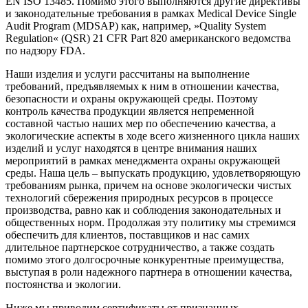
EN ISO 13485. Помимо этого выполняются другие директивы
и законодательные требования в рамках Medical Device Single
Audit Program (MDSAP) как, например, »Quality System
Regulation« (QSR) 21 CFR Part 820 американского ведомства
по надзору FDA.
Наши изделия и услуги рассчитаны на выполнение
требований, предъявляемых к ним в отношении качества,
безопасности и охраны окружающей среды. Поэтому
контроль качества продукции является непременной
составной частью наших мер по обеспечению качества, а
экологические аспекты в ходе всего жизненного цикла наших
изделий и услуг находятся в центре внимания наших
мероприятий в рамках менеджмента охраны окружающей
среды. Наша цель – выпускать продукцию, удовлетворяющую
требованиям рынка, причем на основе экологически чистых
технологий сбережения природных ресурсов в процессе
производства, равно как и соблюдения законодательных и
общественных норм. Продолжая эту политику мы стремимся
обеспечить для клиентов, поставщиков и нас самих
длительное партнерское сотрудничество, а также создать
помимо этого долгосрочные конкурентные преимущества,
выступая в роли надежного партнера в отношении качества,
постоянства и экологии.
Ниже мы приводим сертификаты от признанных