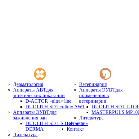
Дерматология
Ветеринария
Аппараты АВТ
для
Аппараты ЭУВТ
для
эстетических показаний
применения в
D-ACTOR »ultra« line
ветеринарии
DUOLITH SD1 »ultra« AWT
DUOLITH SD1 T-TOP 
Аппараты ЭУВТ
для
MASTERPULS MP100 
заживления ран
Литература
DUOLITH SD1 T-TOP »ultra«
Встречи
DERMA
Контакт
Литература