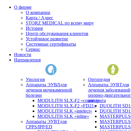
О фирме
О компании
Карта / Адрес
STORZ MEDICAL по всему миру
История
Центр обслуживания клиентов
Устойчивое развитие
Системные сертификаты
Сервис
Новости
Направления
Урология
Ортопедия
Аппараты ЭУВЛ
для
Аппараты ЭУВТ
для
лечения мочекаменной
лечения заболеваний
болезни
опорно-двигательног
MODULITH SLX-F2 »connect«
аппарата
MODULITH SLX-F2 »FD21«
DUOLITH SD1 »
MODULITH SLK »intelect«
DUOLITH SD1 T
MODULITH SLK »inline«
MASTERPULS 
Аппараты ЭУВТ
для
MASTERPULS
CPPS/IPP/ED
MASTERPULS »u