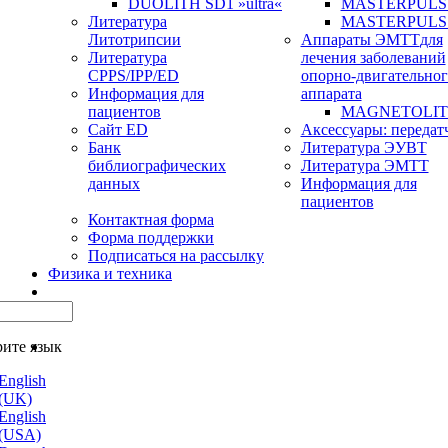
DUOLITH SD1 »ultra«
MASTERPULS u
Литература
MASTERPULS
Литотрипсии
Аппараты ЭМТТ
для
Литература
лечения заболеваний
CPPS/IPP/ED
опорно-двигательног
Информация для
аппарата
пациентов
MAGNETOLITH 
Сайт ED
Аксессуары: передат
Банк
Литература ЭУВТ
библиографических
Литература ЭМТТ
данных
Информация для
пациентов
Контактная форма
Форма поддержки
Подписаться на рассылку
Физика и техника
ите язык
English
(UK)
English
(USA)