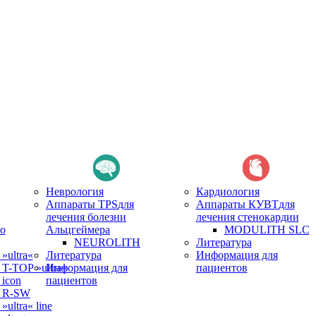
Неврология
Кардиология
Аппараты TPS
для
Аппараты КУВТ
для
лечения болезни
лечения стенокардии
о
Альцгеймера
MODULITH SLC
NEUROLITH
Литература
ultra«
Литература
Информация для
-TOP »ultra«
Информация для
пациентов
icon
пациентов
 R-SW
ltra« line