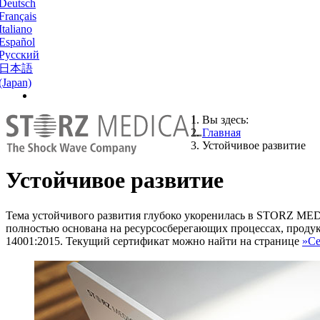
Deutsch
Français
Italiano
Español
Русский
日本語
(Japan)
Вы здесь:
Главная
Устойчивое развитие
Устойчивое развитие
Тема устойчивого развития глубоко укоренилась в STORZ MED
полностью основана на ресурсосберегающих процессах, продук
14001:2015. Текущий сертификат можно найти на странице
»Се