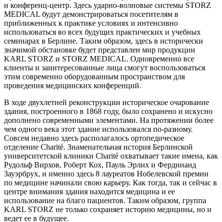
и конференц-центр. Здесь ударно-волновые системы STORZ
MEDICAL будут демонстрироваться посетителям в
приближенных к практике условиях и интенсивно
использоваться во всех будущих практических и учебных
семинарах в Берлине. Таким образом, здесь в исторически
значимой обстановке будет представлен мир продукции
KARL STORZ и STORZ MEDICAL. Одновременно все
клиенты и заинтересованные лица смогут воспользоваться
этим современно оборудованным пространством для
проведения медицинских конференций.
В ходе двухлетней реконструкции историческое очарование
здания, построенного в 1868 году, было сохранено и искусно
дополнено современными элементами. На протяжении более
чем одного века этот здание использовался по-разному.
Совсем недавно здесь располагалось ортопедическое
отделение Charité. Знаменательная история Берлинской
университетской клиники Charité охватывает такие имена, как
Рудольф Вирхов, Роберт Кох, Пауль Эрлих и Фердинанд
Зауэрбрух, и именно здесь 8 лауреатов Нобелевской премии
по медицине начинали свою карьеру. Как тогда, так и сейчас в
центре внимания здания находится медицина и ее
использование на благо пациентов. Таким образом, группа
KARL STORZ не только сохраняет историю медицины, но и
ведет ее в будущее.