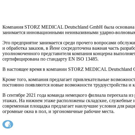
Компания STORZ MEDICAL Deutschland GmbH была основана 30 
занимается инновационными неинвазивными ударно-волновы
Это предприятие занимается среди прочего вопросами обслужи
и обработка заказов, в Йене сосредоточена важная часть разр
уполномоченного представителя компания концерна выполняет е
сертифицирована по стандарту EN ISO 13485.
В настоящее время в компании STORZ MEDICAL Deutschland Gm
Кроме того, компания предлагает привлекательные возможност
постоянно появляются новые возможности трудоустройства и к
В сентябре 2021 года команда немецкого филиала переехала и
этажах. На нижнем этаже расположены складские, служебные и
современная площадка предлагает наилучшие условия для рацио
огромные окна в пол, и эргономичные рабочие места.