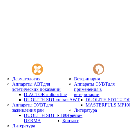
Дерматология
Ветеринария
Аппараты АВТ
для
Аппараты ЭУВТ
для
эстетических показаний
применения в
D-ACTOR »ultra« line
ветеринарии
DUOLITH SD1 »ultra« AWT
DUOLITH SD1 T-TOP 
Аппараты ЭУВТ
для
MASTERPULS MP100 
заживления ран
Литература
DUOLITH SD1 T-TOP »ultra«
Встречи
DERMA
Контакт
Литература