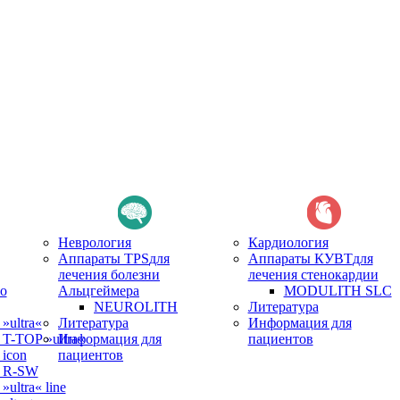
Неврология
Кардиология
Аппараты TPS
для
Аппараты КУВТ
для
лечения болезни
лечения стенокардии
о
Альцгеймера
MODULITH SLC
NEUROLITH
Литература
ultra«
Литература
Информация для
-TOP »ultra«
Информация для
пациентов
icon
пациентов
 R-SW
ltra« line