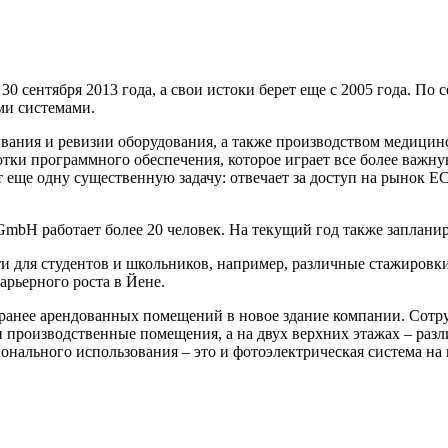
сентября 2013 года, а свои истоки берет еще с 2005 года. По
ми системами.
вания и ревизии оборудования, а также производством медицин
аботки программного обеспечения, которое играет все более важ
ще одну существенную задачу: отвечает за доступ на рынок ЕС.
bH работает более 20 человек. На текущий год также заплани
и для студентов и школьников, например, различные стажировки
арьерного роста в Йене.
з ранее арендованных помещений в новое здание компании. Сотр
 производственные помещения, а на двух верхних этажах – раз
нального использования – это и фотоэлектрическая система на 