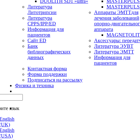
DUOLITH SD1 »ultra«
MASTERPULS u
Литература
MASTERPULS
Литотрипсии
Аппараты ЭМТТ
для
Литература
лечения заболеваний
CPPS/IPP/ED
опорно-двигательног
Информация для
аппарата
пациентов
MAGNETOLITH 
Сайт ED
Аксессуары: передат
Банк
Литература ЭУВТ
библиографических
Литература ЭМТТ
данных
Информация для
пациентов
Контактная форма
Форма поддержки
Подписаться на рассылку
Физика и техника
ите язык
English
(UK)
English
(USA)