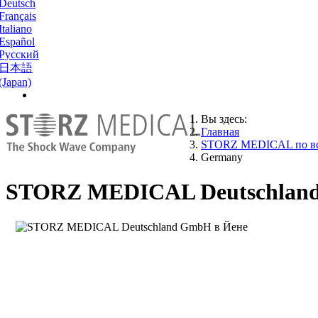
Deutsch
Français
Italiano
Español
Русский
日本語
(Japan)
Вы здесь:
Главная
STORZ MEDICAL по вс
Germany
STORZ MEDICAL Deutschlan