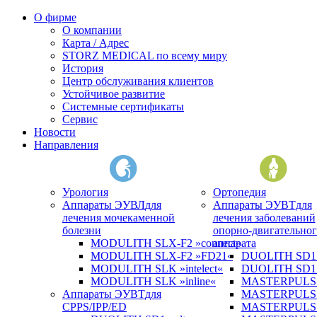
О фирме
О компании
Карта / Адрес
STORZ MEDICAL по всему миру
История
Центр обслуживания клиентов
Устойчивое развитие
Системные сертификаты
Сервис
Новости
Направления
Урология
Ортопедия
Аппараты ЭУВЛ
для
Аппараты ЭУВТ
для
лечения мочекаменной
лечения заболеваний
болезни
опорно-двигательног
MODULITH SLX-F2 »connect«
аппарата
MODULITH SLX-F2 »FD21«
DUOLITH SD1 »
MODULITH SLK »intelect«
DUOLITH SD1 T
MODULITH SLK »inline«
MASTERPULS 
Аппараты ЭУВТ
для
MASTERPULS
CPPS/IPP/ED
MASTERPULS »u