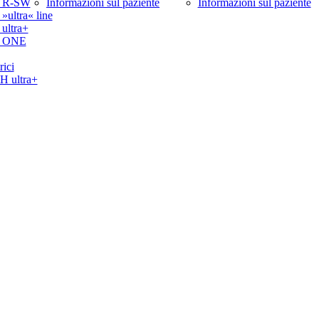
 R-SW
Informazioni sul paziente
Informazioni sul paziente
ltra« line
ltra+
 ONE
rici
ultra+