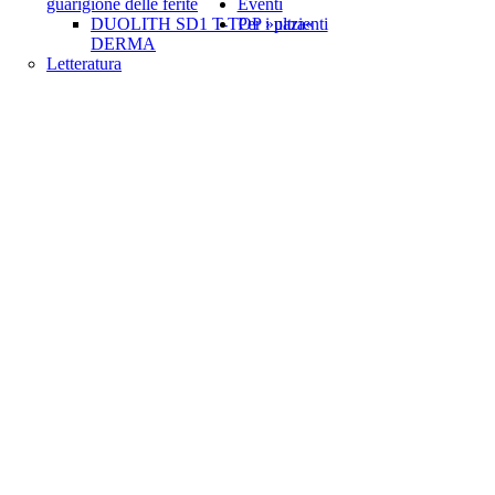
guarigione delle ferite
Eventi
DUOLITH SD1 T-TOP »ultra«
Per i pazienti
DERMA
Letteratura