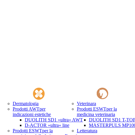
Dermatologia
Veterinara
Prodotti AWT
per
Prodotti ESWT
per la
indicazioni estetiche
medicina veterinaria
DUOLITH SD1 »ultra« AWT
DUOLITH SD1 T-TOP 
D-ACTOR »ultra« line
MASTERPULS MP100 
Prodotti ESWT
per la
Letteratura