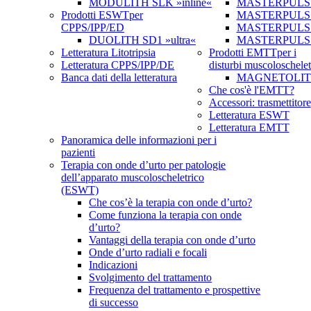
MODULITH SLK »inline«
MASTERPULS
Prodotti ESWT
per
MASTERPULS »u
CPPS/IPP/ED
MASTERPULS u
DUOLITH SD1 »ultra«
MASTERPULS
Letteratura Litotripsia
Prodotti EMTT
per i
Letteratura CPPS/IPP/DE
disturbi muscoloschelet
Banca dati della letteratura
MAGNETOLITH 
Che cos'è l'EMTT?
Accessori: trasmettitore
Letteratura ESWT
Letteratura EMTT
Panoramica delle informazioni per i
pazienti
Terapia con onde d’urto per patologie
dell’apparato muscoloscheletrico
(ESWT)
Che cos’è la terapia con onde d’urto?
Come funziona la terapia con onde
d’urto?
Vantaggi della terapia con onde d’urto
Onde d’urto radiali e focali
Indicazioni
Svolgimento del trattamento
Frequenza del trattamento e prospettive
di successo