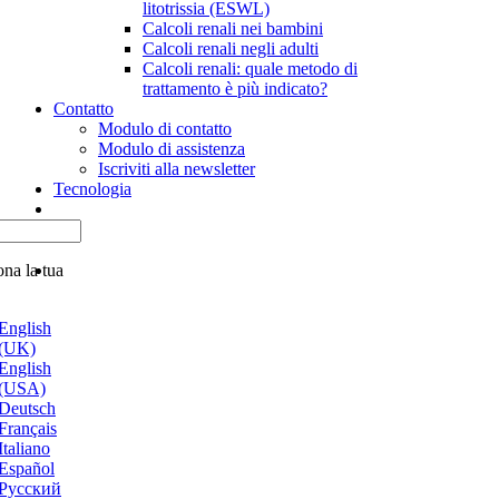
litotrissia (ESWL)
Calcoli renali nei bambini
Calcoli renali negli adulti
Calcoli renali: quale metodo di
trattamento è più indicato?
Contatto
Modulo di contatto
Modulo di assistenza
Iscriviti alla newsletter
Tecnologia
ona la tua
English
(UK)
English
(USA)
Deutsch
Français
Italiano
Español
Русский