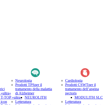
Neurologia
Cardiologia
Prodotti TPS
per il
Prodotti CSWT
per il
rici
trattamento della malattia
trattamento dell’angina
ultra«
di Alzheimer
pectoris
-TOP »ultra«
NEUROLITH
MODULITH SLC
icon
Letteratura
Letteratura