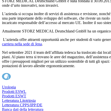
STORZ MEDICAL Deutschland GmbH è stata fondata il 30.09.2013, ma 
onde d’urto innovativi, non invasivi.
L’azienda si occupa inoltre di servizi di assistenza e revisione, nonch
una parte importante dello sviluppo del software, che riveste un ruolo
incaricato responsabile dell’accesso al mercato UE. Inoltre il suo sis
Attualmente STORZ MEDICAL Deutschland GmbH ha un organico di ol
L’azienda offre attraenti opportunità anche per studenti di vario gener
carriera nella sede di Jena
.
Nel settembre 2021 il team dell’affiliata tedesca ha traslocato dai loca
piani. Al piano terra si trovano le aree del magazzino, dell’assistenza
offre i presupposti migliori per un utilizzo sostenibile di tutti gli spaz
postazioni di lavoro allestite ergonomicamente.
Urologia
Prodotti ESWL
Prodotti ESWT
Letteratura Litotripsia
Letteratura CPPS/IPP/DE
Banca dati della letteratura