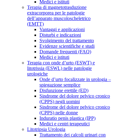
Medici e istituti
Terapia di magnetotrasduzione
extracorporea per le patologie
dell’apparato muscoloscheletrico
(EMTT)
Vantaggi e applicazioni
Disturbi e indicazioni
Svolgimento del trattamento
Evidenze scientifiche e studi
Domande frequenti (FAQ)
Medici e istituti
Terapia con onde d’urto (ESWT) e
litotrissia (ESWL) nelle patologie
urologiche
Onde d’urto focalizzate in urologia –
spiegazione semplice
Disfunzione erettile (ED)
Sindrome del dolore pelvico cronico
(CPPS) negli uomini
Sindrome del dolore pelvico cronico
(CPPS) nelle donne
Induratio penis plastica (IPP)
Medici e centri terapeutici
Litotripsia Urologia
Trattamento dei calcoli urinari con