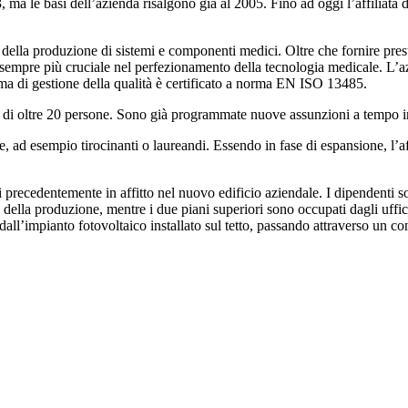
le basi dell’azienda risalgono già al 2005. Fino ad oggi l’affiliat
é della produzione di sistemi e componenti medici. Oltre che fornire pres
 sempre più cruciale nel perfezionamento della tecnologia medicale. L’az
tema di gestione della qualità è certificato a norma EN ISO 13485.
tre 20 persone. Sono già programmate nuove assunzioni a tempo inde
e, ad esempio tirocinanti o laureandi. Essendo in fase di espansione, l’
li precedentemente in affitto nel nuovo edificio aziendale. I dipendenti s
 e della produzione, mentre i due piani superiori sono occupati dagli uff
i: dall’impianto fotovoltaico installato sul tetto, passando attraverso un c