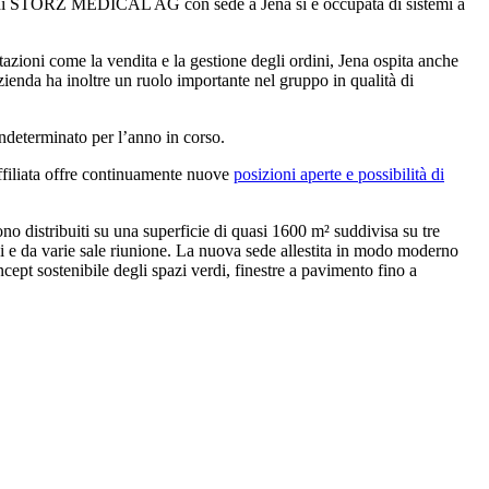
a di STORZ MEDICAL AG con sede a Jena si è occupata di sistemi a
tazioni come la vendita e la gestione degli ordini, Jena ospita anche
ienda ha inoltre un ruolo importante nel gruppo in qualità di
terminato per l’anno in corso.
affiliata offre continuamente nuove
posizioni aperte e possibilità di
ono distribuiti su una superficie di quasi 1600 m² suddivisa su tre
ici e da varie sale riunione. La nuova sede allestita in modo moderno
oncept sostenibile degli spazi verdi, finestre a pavimento fino a