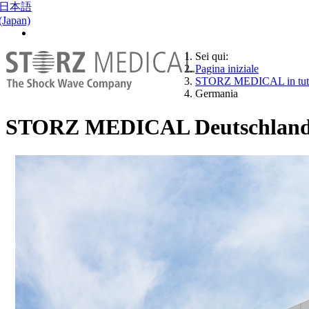
日本語
(Japan)
Sei qui:
Pagina iniziale
STORZ MEDICAL in tutt
Germania
STORZ MEDICAL Deutschlan