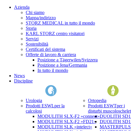
Azienda
Chi siamo
Mappa/indirizzo
STORZ MEDICAL in tutto il mondo
Storia
KARL STORZ centro visitatori
Servizi
Sostenibilità
Certificati del sistema
Offerte di lavoro & carriera
Posizione a Tägerwilen/Svizzera
Posizione a Jena/Germania
In tutto il mondo
News
Discipline
Urologia
Ortopedia
Prodotti ESWL
per la
Prodotti ESWT
per i
calcolosi
disturbi muscoloschelet
MODULITH SLX-F2 »connect«
DUOLITH SD1 »
MODULITH SLX-F2 »FD21«
DUOLITH SD1 T
MODULITH SLK »intelect«
MASTERPULS 