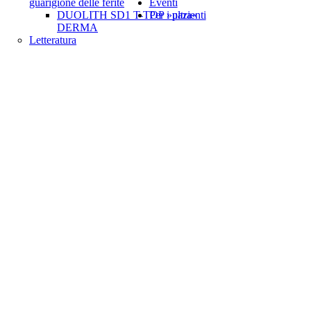
guarigione delle ferite
Eventi
DUOLITH SD1 T-TOP »ultra«
Per i pazienti
DERMA
Letteratura