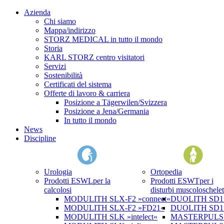
Azienda
Chi siamo
Mappa/indirizzo
STORZ MEDICAL in tutto il mondo
Storia
KARL STORZ centro visitatori
Servizi
Sostenibilità
Certificati del sistema
Offerte di lavoro & carriera
Posizione a Tägerwilen/Svizzera
Posizione a Jena/Germania
In tutto il mondo
News
Discipline
Urologia
Ortopedia
Prodotti ESWL
per la
Prodotti ESWT
per i
calcolosi
disturbi muscoloschelet
MODULITH SLX-F2 »connect«
DUOLITH SD1 »
MODULITH SLX-F2 »FD21«
DUOLITH SD1 T
MODULITH SLK »intelect«
MASTERPULS 