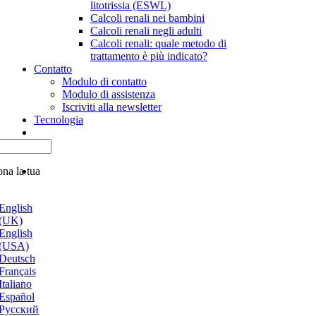
litotrissia (ESWL)
Calcoli renali nei bambini
Calcoli renali negli adulti
Calcoli renali: quale metodo di
trattamento è più indicato?
Contatto
Modulo di contatto
Modulo di assistenza
Iscriviti alla newsletter
Tecnologia
ona la tua
English
(UK)
English
(USA)
Deutsch
Français
Italiano
Español
Русский