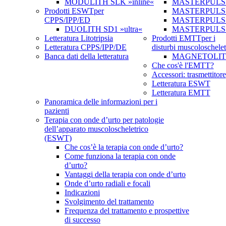
MODULITH SLK »inline«
MASTERPULS
Prodotti ESWT
per
MASTERPULS »u
CPPS/IPP/ED
MASTERPULS u
DUOLITH SD1 »ultra«
MASTERPULS
Letteratura Litotripsia
Prodotti EMTT
per i
Letteratura CPPS/IPP/DE
disturbi muscoloschelet
Banca dati della letteratura
MAGNETOLITH 
Che cos'è l'EMTT?
Accessori: trasmettitore
Letteratura ESWT
Letteratura EMTT
Panoramica delle informazioni per i
pazienti
Terapia con onde d’urto per patologie
dell’apparato muscoloscheletrico
(ESWT)
Che cos’è la terapia con onde d’urto?
Come funziona la terapia con onde
d’urto?
Vantaggi della terapia con onde d’urto
Onde d’urto radiali e focali
Indicazioni
Svolgimento del trattamento
Frequenza del trattamento e prospettive
di successo