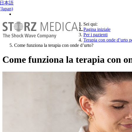
日本語
(Japan)
Sei qui:
Pagina iniziale
Per i pazienti
Terapia con onde d’urto p
Come funziona la terapia con onde d’urto?
Come funziona la terapia con o