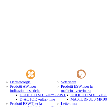
Dermatologia
Veterinara
Prodotti AWT
per
Prodotti ESWT
per la
indicazioni estetiche
medicina veterinaria
DUOLITH SD1 »ultra« AWT
DUOLITH SD1 T-TOP 
D-ACTOR »ultra« line
MASTERPULS MP100 
Prodotti ESWT
per la
Letteratura