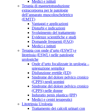
Medici e istituti
Terapia di magnetotrasduzione
extracorporea per le patologie
dell’apparato muscoloscheletrico
(EMTT)
Vantaggi e applicazioni
Disturbi e indicazioni
Svolgimento del trattamento
Evidenze scientifiche e studi
Domande frequenti (FAQ)
Medici e istituti
Terapia con onde d’urto (ESWT) e
litotrissia (ESWL) nelle patologie
urologiche
Onde d’urto focalizzate in urologia –
spiegazione semplice
Disfunzione erettile (ED)
Sindrome del dolore pelvico cronico
(CPPS) negli uomini
Sindrome del dolore pelvico cronico
(CPPS) nelle donne
Induratio penis plastica (IPP)
Medici e centri terapeutici
Litotripsia Urologia
Trattamento dei calcoli urinari con