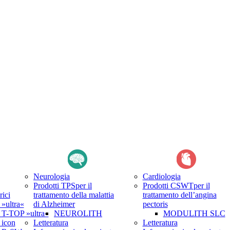
Neurologia
Cardiologia
Prodotti TPS
per il
Prodotti CSWT
per il
rici
trattamento della malattia
trattamento dell’angina
ultra«
di Alzheimer
pectoris
-TOP »ultra«
NEUROLITH
MODULITH SLC
icon
Letteratura
Letteratura