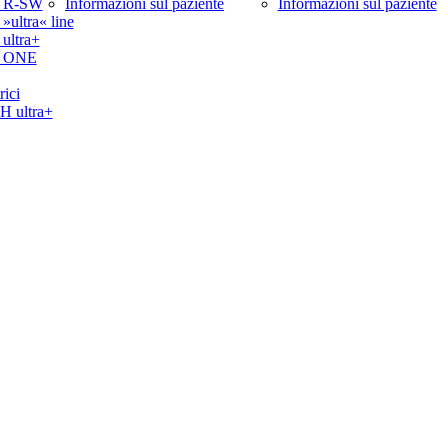
 R-SW
Informazioni sul paziente
Informazioni sul paziente
ltra« line
ltra+
 ONE
rici
ultra+