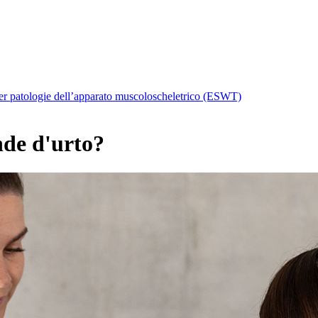
er patologie dell’apparato muscoloscheletrico (ESWT)
nde d'urto?