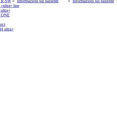
 R-SW
Informazioni sul paziente
Informazioni sul paziente
ltra« line
ltra+
 ONE
rici
ultra+