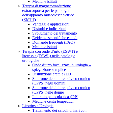
Medici e istituti
Terapia di magnetotrasduzione
extracorporea per le patologie
dell’apparato muscoloscheletrico
(EMTT)
Vantaggi e applicazioni
Disturbi e indicazioni
Svolgimento del trattamento
Evidenze scientifiche e studi
Domande frequenti (FAQ)
Medici e istituti
Terapia con onde d’urto (ESWT) e
litotrissia (ESWL) nelle patologie
urologiche
Onde d’urto focalizzate in urologia –
spiegazione semplice
Disfunzione erettile (ED)
Sindrome del dolore pelvico cronico
(CPPS) negli uomini
Sindrome del dolore pelvico cronico
(CPPS) nelle donne
Induratio penis plastica (IPP)
Medici e centri terapeutici
Litotripsia Urologia
Trattamento dei calcoli urinari con