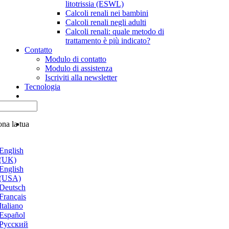
litotrissia (ESWL)
Calcoli renali nei bambini
Calcoli renali negli adulti
Calcoli renali: quale metodo di
trattamento è più indicato?
Contatto
Modulo di contatto
Modulo di assistenza
Iscriviti alla newsletter
Tecnologia
ona la tua
English
(UK)
English
(USA)
Deutsch
Français
Italiano
Español
Русский