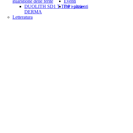
guarigione delle ferite
Eventi
DUOLITH SD1 T-TOP »ultra«
Per i pazienti
DERMA
Letteratura