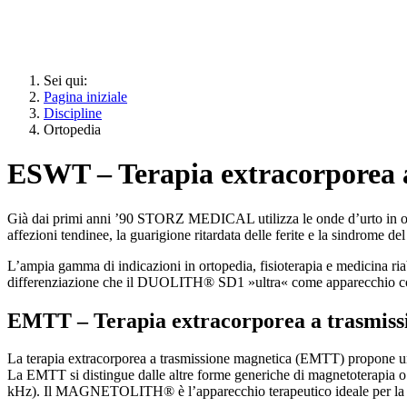
Sei qui:
Pagina iniziale
Discipline
Ortopedia
ESWT – Terapia extracorporea a
Già dai primi anni ’90 STORZ MEDICAL utilizza le onde d’urto in ortope
affezioni tendinee, la guarigione ritardata delle ferite e la sindrome de
L’ampia gamma di indicazioni in ortopedia, fisioterapia e medicina ri
differenziazione che il DUOLITH® SD1 »ultra« come apparecchio co
EMTT – Terapia extracorporea a trasmissi
La terapia extracorporea a trasmissione magnetica (EMTT) propone un t
La EMTT si distingue dalle altre forme generiche di magnetoterapia o 
kHz). Il MAGNETOLITH® è l’apparecchio terapeutico ideale per la rig