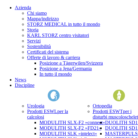
Azienda
Chi siamo
Mappa/indirizzo
STORZ MEDICAL in tutto il mondo
Storia
KARL STORZ centro visitatori
Servizi
Sostenibilità
Certificati del sistema
Offerte di lavoro & carriera
Posizione a Tägerwilen/Svizzera
Posizione a Jena/Germania
In tutto il mondo
News
Discipline
Urologia
Ortopedia
Prodotti ESWL
per la
Prodotti ESWT
per i
calcolosi
disturbi muscoloschelet
MODULITH SLX-F2 »connect«
DUOLITH SD1 »
MODULITH SLX-F2 »FD21«
DUOLITH SD1 T
MODULITH SLK »intelect«
MASTERPULS 