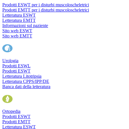
Prodotti ESWT per i disturbi muscoloscheletrici
Prodotti EMTT per i disturbi muscoloscheletrici
Letteratura ESWT
Letteratura EMTT
Informazioni sul paziente
Sito web ESWT
Sito web EMTT
Urologia
Prodotti ESWL
Prodotti ESWT
Letteratura Litotripsia
Letteratura CPPS/IPP/DE
Banca dati della letteratura
Ortopedia
Prodotti ESWT
Prodotti EMTT
Letteratura ESWT