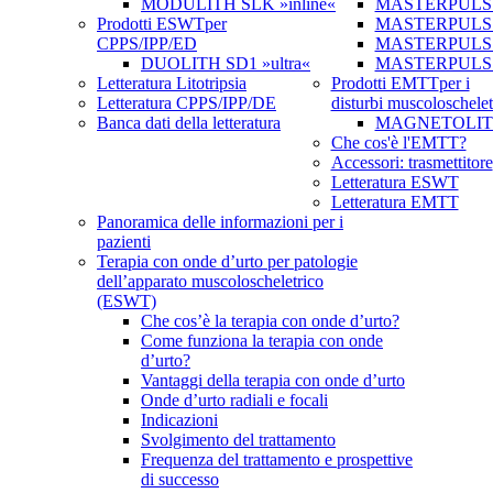
MODULITH SLK »inline«
MASTERPULS
Prodotti ESWT
per
MASTERPULS »u
CPPS/IPP/ED
MASTERPULS u
DUOLITH SD1 »ultra«
MASTERPULS
Letteratura Litotripsia
Prodotti EMTT
per i
Letteratura CPPS/IPP/DE
disturbi muscoloschelet
Banca dati della letteratura
MAGNETOLITH 
Che cos'è l'EMTT?
Accessori: trasmettitore
Letteratura ESWT
Letteratura EMTT
Panoramica delle informazioni per i
pazienti
Terapia con onde d’urto per patologie
dell’apparato muscoloscheletrico
(ESWT)
Che cos’è la terapia con onde d’urto?
Come funziona la terapia con onde
d’urto?
Vantaggi della terapia con onde d’urto
Onde d’urto radiali e focali
Indicazioni
Svolgimento del trattamento
Frequenza del trattamento e prospettive
di successo