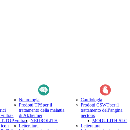
Neurologia
Cardiologia
Prodotti TPS
per il
Prodotti CSWT
per il
rici
trattamento della malattia
trattamento dell’angina
ultra«
di Alzheimer
pectoris
-TOP »ultra«
NEUROLITH
MODULITH SLC
icon
Letteratura
Letteratura