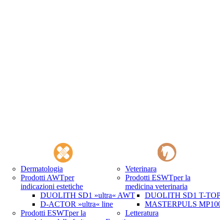
Dermatologia
Veterinara
Prodotti AWT
per
Prodotti ESWT
per la
indicazioni estetiche
medicina veterinaria
DUOLITH SD1 »ultra« AWT
DUOLITH SD1 T-TOP 
D-ACTOR »ultra« line
MASTERPULS MP100 
Prodotti ESWT
per la
Letteratura