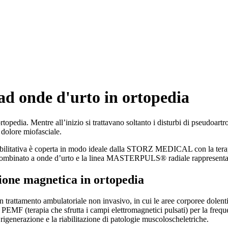
d onde d'urto in ortopedia
dia. Mentre all’inizio si trattavano soltanto i disturbi di pseudoartros
l dolore miofasciale.
abilitativa è coperta in modo ideale dalla STORZ MEDICAL con la terapia
mbinato a onde d’urto e la linea MASTERPULS® radiale rappresentano
one magnetica in ortopedia
rattamento ambulatoriale non invasivo, in cui le aree corporee dolenti 
PEMF (terapia che sfrutta i campi elettromagnetici pulsati) per la fre
enerazione e la riabilitazione di patologie muscoloscheletriche.