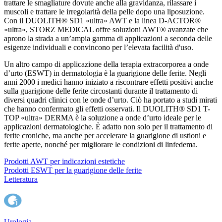
trattare le smagliature dovute anche alla gravidanza, rilassare i
muscoli e trattare le irregolarità della pelle dopo una liposuzione.
Con il DUOLITH® SD1 «ultra» AWT e la linea D-ACTOR®
«ultra», STORZ MEDICAL offre soluzioni AWT® avanzate che
aprono la strada a un’ampia gamma di applicazioni a seconda delle
esigenze individuali e convincono per l’elevata facilità d'uso.
Un altro campo di applicazione della terapia extracorporea a onde
d’urto (ESWT) in dermatologia è la guarigione delle ferite. Negli
anni 2000 i medici hanno iniziato a riscontrare effetti positivi anche
sulla guarigione delle ferite circostanti durante il trattamento di
diversi quadri clinici con le onde d’urto. Ciò ha portato a studi mirati
che hanno confermato gli effetti osservati. Il DUOLITH® SD1 T-
TOP «ultra» DERMA è la soluzione a onde d’urto ideale per le
applicazioni dermatologiche. È adatto non solo per il trattamento di
ferite croniche, ma anche per accelerare la guarigione di ustioni e
ferite aperte, nonché per migliorare le condizioni di linfedema.
Prodotti AWT per indicazioni estetiche
Prodotti ESWT per la guarigione delle ferite
Letteratura
Urologia