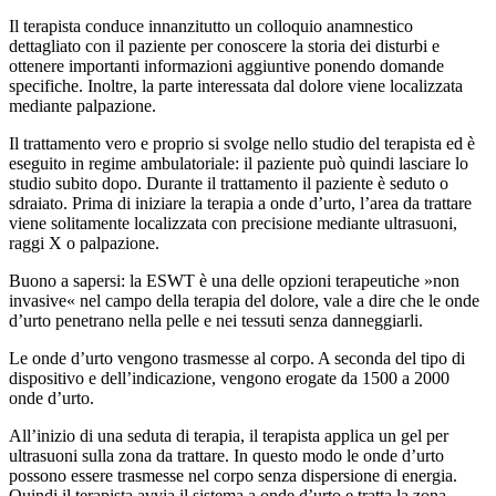
Il terapista conduce innanzitutto un colloquio anamnestico
dettagliato con il paziente per conoscere la storia dei disturbi e
ottenere importanti informazioni aggiuntive ponendo domande
specifiche. Inoltre, la parte interessata dal dolore viene localizzata
mediante palpazione.
Il trattamento vero e proprio si svolge nello studio del terapista ed è
eseguito in regime ambulatoriale: il paziente può quindi lasciare lo
studio subito dopo. Durante il trattamento il paziente è seduto o
sdraiato. Prima di iniziare la terapia a onde d’urto, l’area da trattare
viene solitamente localizzata con precisione mediante ultrasuoni,
raggi X o palpazione.
Buono a sapersi: la ESWT è una delle opzioni terapeutiche »non
invasive« nel campo della terapia del dolore, vale a dire che le onde
d’urto penetrano nella pelle e nei tessuti senza danneggiarli.
Le onde d’urto vengono trasmesse al corpo. A seconda del tipo di
dispositivo e dell’indicazione, vengono erogate da 1500 a 2000
onde d’urto.
All’inizio di una seduta di terapia, il terapista applica un gel per
ultrasuoni sulla zona da trattare. In questo modo le onde d’urto
possono essere trasmesse nel corpo senza dispersione di energia.
Quindi il terapista avvia il sistema a onde d’urto e tratta la zona