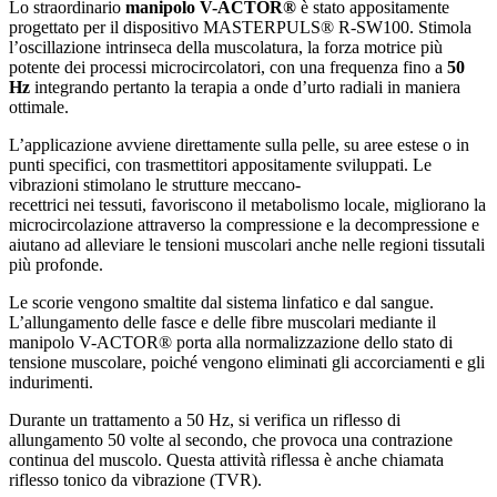
Lo straordinario
manipolo V-ACTOR®
è stato appositamente
progettato per il dispositivo MASTERPULS® R-SW100. Stimola
l’oscillazione intrinseca della muscolatura, la forza motrice più
potente dei processi microcircolatori, con una frequenza fino a
50
Hz
integrando pertanto la terapia a onde d’urto radiali in maniera
ottimale.
L’applicazione avviene direttamente sulla pelle, su aree estese o in
punti specifici, con trasmettitori appositamente sviluppati. Le
vibrazioni stimolano le strutture meccano-
recettrici nei tessuti, favoriscono il metabolismo locale, migliorano la
microcircolazione attraverso la compressione e la decompressione e
aiutano ad alleviare le tensioni muscolari anche nelle regioni tissutali
più profonde.
Le scorie vengono smaltite dal sistema linfatico e dal sangue.
L’allungamento delle fasce e delle fibre muscolari mediante il
manipolo V-ACTOR® porta alla normalizzazione dello stato di
tensione muscolare, poiché vengono eliminati gli accorciamenti e gli
indurimenti.
Durante un trattamento a 50 Hz, si verifica un riflesso di
allungamento 50 volte al secondo, che provoca una contrazione
continua del muscolo. Questa attività riflessa è anche chiamata
riflesso tonico da vibrazione (TVR).