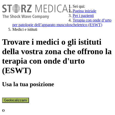
Sei qui:
Pagina iniziale
Per i pazienti
Terapia con onde d’urto
per patologie dell’apparato muscoloscheletrico (ESWT)
Medici e istituti
Trovare i medici o gli istituti
della vostra zona che offrono la
terapia con onde d'urto
(ESWT)
Usa la tua posizione
Geolocalizzami
O