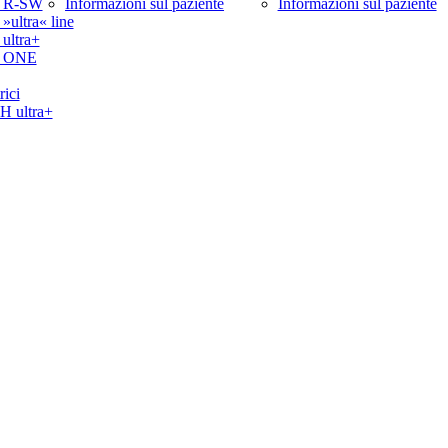
 R-SW
Informazioni sul paziente
Informazioni sul paziente
ltra« line
ltra+
 ONE
rici
ultra+