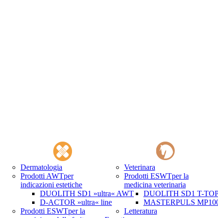
Dermatologia
Veterinara
Prodotti AWT
per
Prodotti ESWT
per la
indicazioni estetiche
medicina veterinaria
DUOLITH SD1 »ultra« AWT
DUOLITH SD1 T-TOP 
D-ACTOR »ultra« line
MASTERPULS MP100 
Prodotti ESWT
per la
Letteratura