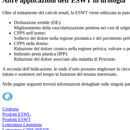
Altre applicazioni dell’ESWT in urologia
Oltre al trattamento dei calcoli renali, la ESWT viene utilizzata in pat
Disfunzione erettile (DE):
Miglioramento della vascolarizzazione peniena nei casi di origin
CPPS nell’uomo:
Sollievo del dolore nella regione prostatica e del pavimento pelv
CPPS nella donna:
Riduzione del dolore cronico nella regione pelvica, vulvare o pe
Induratio penis plastica (IPP):
Riduzione del dolore associato alla malattia di Peyronie.
A seconda dell’indicazione, le onde d’urto possono migliorare la circo
mirato e sostenere nel tempo la funzione del tessuto interessato.
Nelle pagine seguenti troverà informazioni dettagliate sulle singole pa
Urologia
Prodotti ESWL
Prodotti ESWT
Letteratura Litotripsia
Letteratura CPPS/IPP/DE