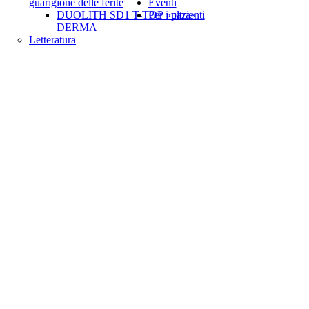
guarigione delle ferite
Eventi
DUOLITH SD1 T-TOP »ultra«
Per i pazienti
DERMA
Letteratura