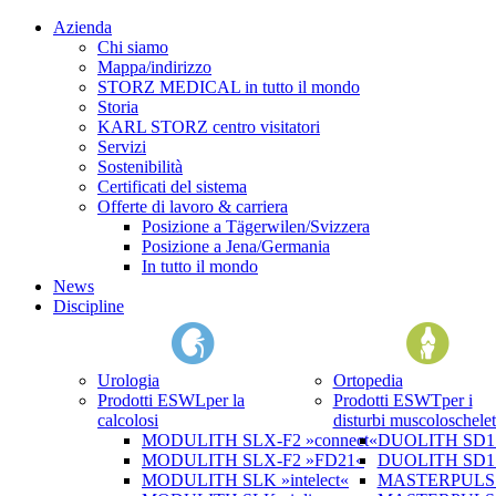
Azienda
Chi siamo
Mappa/indirizzo
STORZ MEDICAL in tutto il mondo
Storia
KARL STORZ centro visitatori
Servizi
Sostenibilità
Certificati del sistema
Offerte di lavoro & carriera
Posizione a Tägerwilen/Svizzera
Posizione a Jena/Germania
In tutto il mondo
News
Discipline
Urologia
Ortopedia
Prodotti ESWL
per la
Prodotti ESWT
per i
calcolosi
disturbi muscoloschelet
MODULITH SLX-F2 »connect«
DUOLITH SD1 »
MODULITH SLX-F2 »FD21«
DUOLITH SD1 T
MODULITH SLK »intelect«
MASTERPULS 