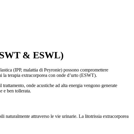
he (ESWT & ESWL)
 plastica (IPP, malattia di Peyronie) possono compromettere
cui la terapia extracorporea con onde d’urto (ESWT).
il trattamento, onde acustiche ad alta energia vengono generate
e e ben tollerata.
i naturalmente attraverso le vie urinarie. La litotrissia extracorporea