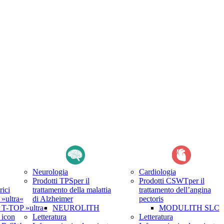
Neurologia
Cardiologia
Prodotti TPS
per il
Prodotti CSWT
per il
rici
trattamento della malattia
trattamento dell’angina
ultra«
di Alzheimer
pectoris
-TOP »ultra«
NEUROLITH
MODULITH SLC
icon
Letteratura
Letteratura