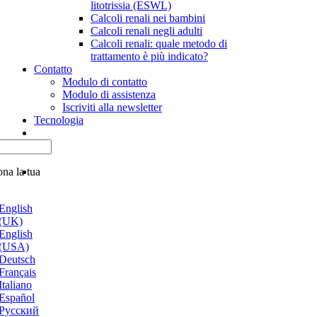
litotrissia (ESWL)
Calcoli renali nei bambini
Calcoli renali negli adulti
Calcoli renali: quale metodo di
trattamento è più indicato?
Contatto
Modulo di contatto
Modulo di assistenza
Iscriviti alla newsletter
Tecnologia
ona la tua
English
(UK)
English
(USA)
Deutsch
Français
Italiano
Español
Русский