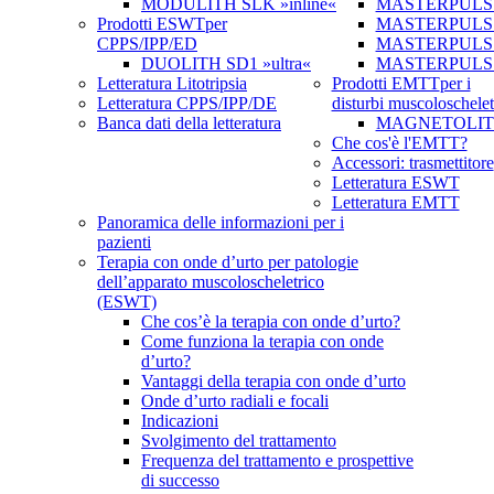
MODULITH SLK »inline«
MASTERPULS
Prodotti ESWT
per
MASTERPULS »u
CPPS/IPP/ED
MASTERPULS u
DUOLITH SD1 »ultra«
MASTERPULS
Letteratura Litotripsia
Prodotti EMTT
per i
Letteratura CPPS/IPP/DE
disturbi muscoloschelet
Banca dati della letteratura
MAGNETOLITH 
Che cos'è l'EMTT?
Accessori: trasmettitore
Letteratura ESWT
Letteratura EMTT
Panoramica delle informazioni per i
pazienti
Terapia con onde d’urto per patologie
dell’apparato muscoloscheletrico
(ESWT)
Che cos’è la terapia con onde d’urto?
Come funziona la terapia con onde
d’urto?
Vantaggi della terapia con onde d’urto
Onde d’urto radiali e focali
Indicazioni
Svolgimento del trattamento
Frequenza del trattamento e prospettive
di successo