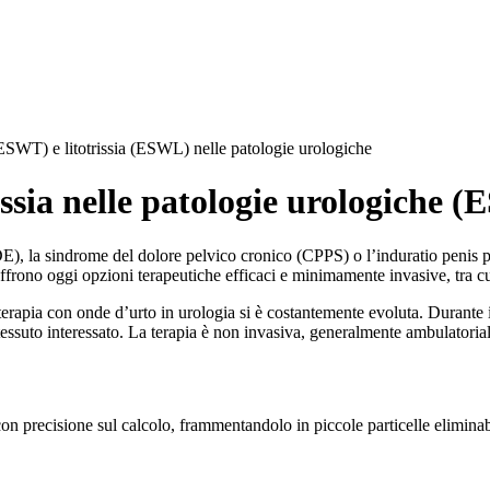
ESWT) e litotrissia (ESWL) nelle patologie urologiche
rissia nelle patologie urologic
 (DE), la sindrome del dolore pelvico cronico (CPPS) o l’induratio penis
offrono oggi opzioni terapeutiche efficaci e minimamente invasive, tra 
terapia con onde d’urto in urologia si è costantemente evoluta. Durante 
tessuto interessato. La terapia è non invasiva, generalmente ambulatorial
on precisione sul calcolo, frammentandolo in piccole particelle eliminabil
.