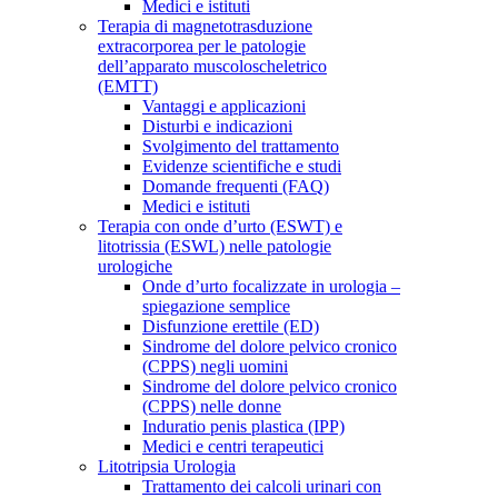
Medici e istituti
Terapia di magnetotrasduzione
extracorporea per le patologie
dell’apparato muscoloscheletrico
(EMTT)
Vantaggi e applicazioni
Disturbi e indicazioni
Svolgimento del trattamento
Evidenze scientifiche e studi
Domande frequenti (FAQ)
Medici e istituti
Terapia con onde d’urto (ESWT) e
litotrissia (ESWL) nelle patologie
urologiche
Onde d’urto focalizzate in urologia –
spiegazione semplice
Disfunzione erettile (ED)
Sindrome del dolore pelvico cronico
(CPPS) negli uomini
Sindrome del dolore pelvico cronico
(CPPS) nelle donne
Induratio penis plastica (IPP)
Medici e centri terapeutici
Litotripsia Urologia
Trattamento dei calcoli urinari con