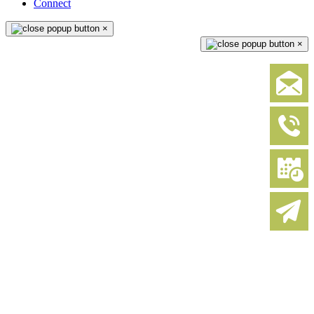
Connect
×
×