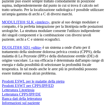
paziente può essere sempre trattato comodamente in posizione
supina, indipendentemente dal punto in cui si trova il calcolo nel
tratto urinario. Per la localizzazione radiologica è possibile utilizzare
un'ampia gamma di archi a C di diversi marchi.
MODULITH® SLK »intelect«
, grazie al suo design modulare e
compatto, è la perfetta integrazione per la litotripsia nelle postazioni
urologiche. La struttura modulare consente l'utilizzo indipendente
dei singoli componenti e la combinazione con diversi tavoli
paziente, archi a C e sistemi ecografici.
DUOLITH® SD1 »ultra«
è un sistema a onde d'urto per il
trattamento della sindrome dolorosa pelvica cronica (CPPS), della
malattia di La Peyronie (IPP) e della disfunzione erettile (DE) di
origine vascolare. La sua efficacia è determinata dall'ampio range di
energia e dalla possibilità di selezionare la profondità focale
terapeutica. In tal modo anche le aree più in profondità possono
essere trattate senza alcun problema.
Prodotti ESWL per le malattie della pietra
Prodotti ESWT per CPPS/IPP/ED
Letteratura Litotripsia
Letteratura CPPS/IPP/DE
Banca dati della letteratura
Informazioni sul paziente