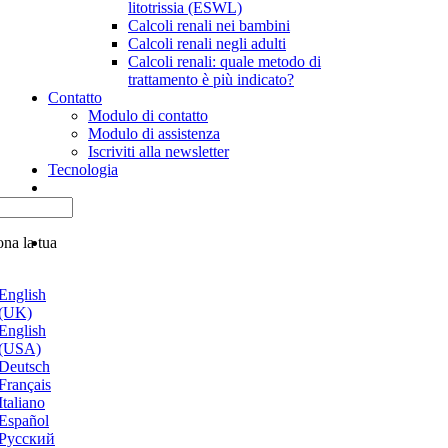
litotrissia (ESWL)
Calcoli renali nei bambini
Calcoli renali negli adulti
Calcoli renali: quale metodo di
trattamento è più indicato?
Contatto
Modulo di contatto
Modulo di assistenza
Iscriviti alla newsletter
Tecnologia
ona la tua
English
(UK)
English
(USA)
Deutsch
Français
Italiano
Español
Русский