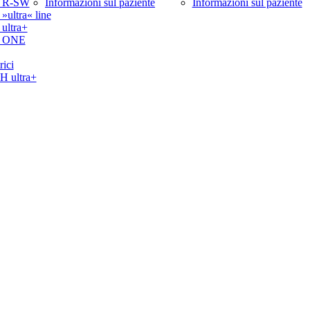
 R-SW
Informazioni sul paziente
Informazioni sul paziente
ltra« line
ltra+
 ONE
rici
ultra+