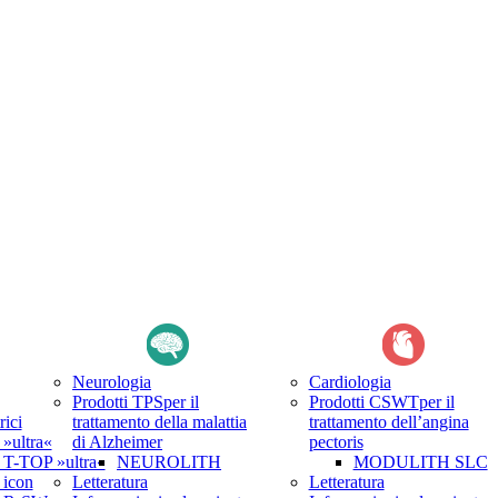
Neurologia
Cardiologia
Prodotti TPS
per il
Prodotti CSWT
per il
rici
trattamento della malattia
trattamento dell’angina
ultra«
di Alzheimer
pectoris
-TOP »ultra«
NEUROLITH
MODULITH SLC
icon
Letteratura
Letteratura