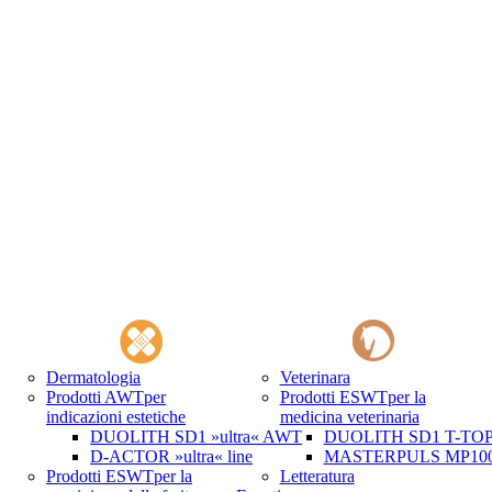
Dermatologia
Veterinara
Prodotti AWT
per
Prodotti ESWT
per la
indicazioni estetiche
medicina veterinaria
DUOLITH SD1 »ultra« AWT
DUOLITH SD1 T-TOP 
D-ACTOR »ultra« line
MASTERPULS MP100 
Prodotti ESWT
per la
Letteratura