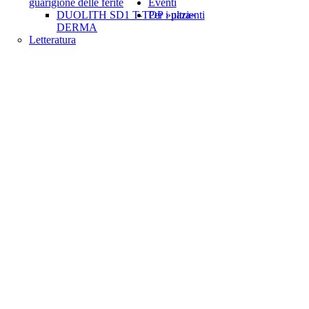
guarigione delle ferite
Eventi
DUOLITH SD1 T-TOP »ultra«
Per i pazienti
DERMA
Letteratura