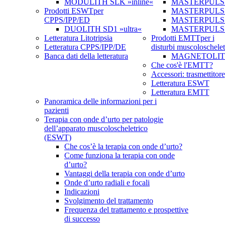
MODULITH SLK »inline«
MASTERPULS
Prodotti ESWT
per
MASTERPULS »u
CPPS/IPP/ED
MASTERPULS u
DUOLITH SD1 »ultra«
MASTERPULS
Letteratura Litotripsia
Prodotti EMTT
per i
Letteratura CPPS/IPP/DE
disturbi muscoloschelet
Banca dati della letteratura
MAGNETOLITH 
Che cos'è l'EMTT?
Accessori: trasmettitore
Letteratura ESWT
Letteratura EMTT
Panoramica delle informazioni per i
pazienti
Terapia con onde d’urto per patologie
dell’apparato muscoloscheletrico
(ESWT)
Che cos’è la terapia con onde d’urto?
Come funziona la terapia con onde
d’urto?
Vantaggi della terapia con onde d’urto
Onde d’urto radiali e focali
Indicazioni
Svolgimento del trattamento
Frequenza del trattamento e prospettive
di successo