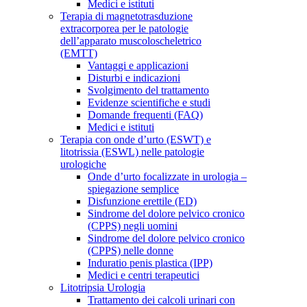
Medici e istituti
Terapia di magnetotrasduzione
extracorporea per le patologie
dell’apparato muscoloscheletrico
(EMTT)
Vantaggi e applicazioni
Disturbi e indicazioni
Svolgimento del trattamento
Evidenze scientifiche e studi
Domande frequenti (FAQ)
Medici e istituti
Terapia con onde d’urto (ESWT) e
litotrissia (ESWL) nelle patologie
urologiche
Onde d’urto focalizzate in urologia –
spiegazione semplice
Disfunzione erettile (ED)
Sindrome del dolore pelvico cronico
(CPPS) negli uomini
Sindrome del dolore pelvico cronico
(CPPS) nelle donne
Induratio penis plastica (IPP)
Medici e centri terapeutici
Litotripsia Urologia
Trattamento dei calcoli urinari con