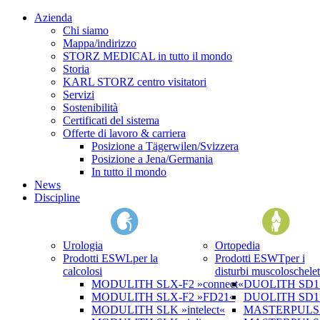
Azienda
Chi siamo
Mappa/indirizzo
STORZ MEDICAL in tutto il mondo
Storia
KARL STORZ centro visitatori
Servizi
Sostenibilità
Certificati del sistema
Offerte di lavoro & carriera
Posizione a Tägerwilen/Svizzera
Posizione a Jena/Germania
In tutto il mondo
News
Discipline
Urologia
Ortopedia
Prodotti ESWL
per la
Prodotti ESWT
per i
calcolosi
disturbi muscoloschelet
MODULITH SLX-F2 »connect«
DUOLITH SD1 »
MODULITH SLX-F2 »FD21«
DUOLITH SD1 T
MODULITH SLK »intelect«
MASTERPULS 