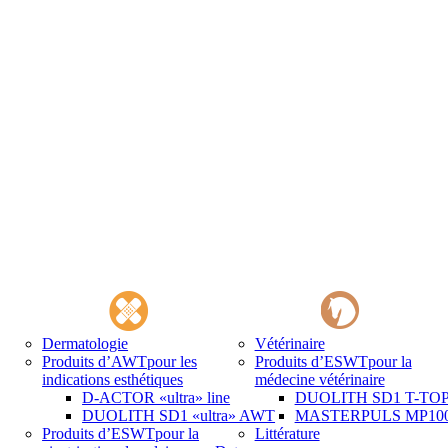
Dermatologie
Vétérinaire
Produits d’AWT
pour les
Produits d’ESWT
pour la
indications esthétiques
médecine vétérinaire
D-ACTOR «ultra» line
DUOLITH SD1 T-TOP 
DUOLITH SD1 «ultra» AWT
MASTERPULS MP100 
Produits d’ESWT
pour la
Littérature