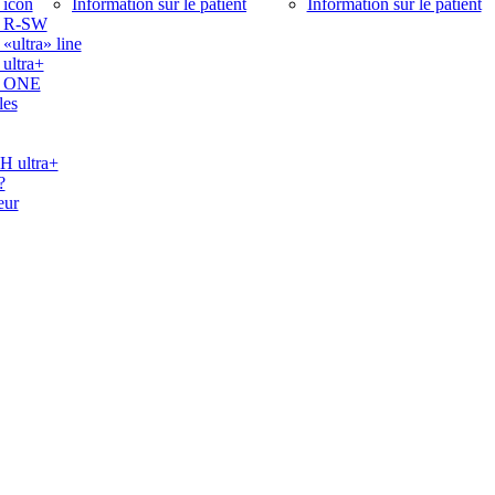
icon
Information sur le patient
Information sur le patient
 R-SW
ltra» line
ltra+
 ONE
les
ultra+
?
eur