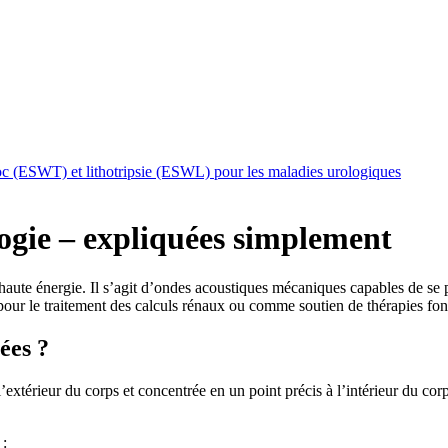
c (ESWT) et lithotripsie (ESWL) pour les maladies urologiques
logie – expliquées simplement
aute énergie. Il s’agit d’ondes acoustiques mécaniques capables de se p
 pour le traitement des calculs rénaux ou comme soutien de thérapies fon
ées ?
’extérieur du corps et concentrée en un point précis à l’intérieur du cor
 :