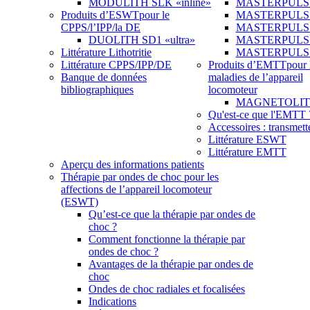
MODULITH SLK «inline»
MASTERPULS 
Produits d’ESWT
pour le
MASTERPULS
CPPS/l’IPP/la DE
MASTERPULS «u
DUOLITH SD1 «ultra»
MASTERPULS u
Littérature Lithotritie
MASTERPULS
Littérature CPPS/IPP/DE
Produits d’EMTT
pour 
Banque de données
maladies de l’appareil
bibliographiques
locomoteur
MAGNETOLITH 
Qu'est-ce que l'EMTT 
Accessoires : transmett
Littérature ESWT
Littérature EMTT
Aperçu des informations patients
Thérapie par ondes de choc pour les
affections de l’appareil locomoteur
(ESWT)
Qu’est-ce que la thérapie par ondes de
choc ?
Comment fonctionne la thérapie par
ondes de choc ?
Avantages de la thérapie par ondes de
choc
Ondes de choc radiales et focalisées
Indications