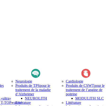
Neurologie
Cardiologie
les
Produits de TPS
pour le
Produits de CSWT
pour le
traitement de la maladie
traitement de l’angine de
d’Alzheimer
poitrine
ultra»
NEUROLITH
MODULITH SLC
-TOP «ultra»
Littérature
Littérature