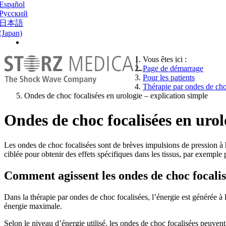
Español
Русский
日本語
(Japan)
Vous êtes ici :
Page de démarrage
Pour les patients
Thérapie par ondes de cho
Ondes de choc focalisées en urologie – explication simple
Ondes de choc focalisées en uro
Les ondes de choc focalisées sont de brèves impulsions de pression à h
ciblée pour obtenir des effets spécifiques dans les tissus, par exemple
Comment agissent les ondes de choc focalis
Dans la thérapie par ondes de choc focalisées, l’énergie est générée à l
énergie maximale.
Selon le niveau d’énergie utilisé, les ondes de choc focalisées peuvent