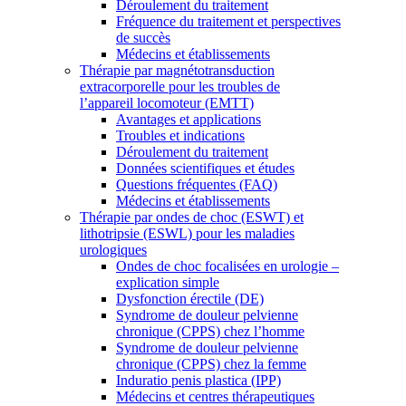
Déroulement du traitement
Fréquence du traitement et perspectives
de succès
Médecins et établissements
Thérapie par magnétotransduction
extracorporelle pour les troubles de
l’appareil locomoteur (EMTT)
Avantages et applications
Troubles et indications
Déroulement du traitement
Données scientifiques et études
Questions fréquentes (FAQ)
Médecins et établissements
Thérapie par ondes de choc (ESWT) et
lithotripsie (ESWL) pour les maladies
urologiques
Ondes de choc focalisées en urologie –
explication simple
Dysfonction érectile (DE)
Syndrome de douleur pelvienne
chronique (CPPS) chez l’homme
Syndrome de douleur pelvienne
chronique (CPPS) chez la femme
Induratio penis plastica (IPP)
Médecins et centres thérapeutiques