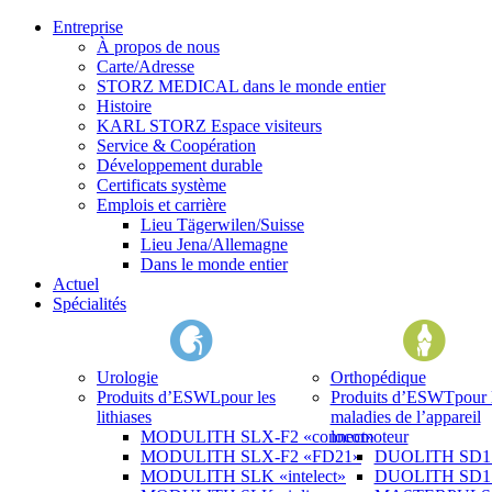
Entreprise
À propos de nous
Carte/Adresse
STORZ MEDICAL dans le monde entier
Histoire
KARL STORZ Espace visiteurs
Service & Coopération
Développement durable
Certificats système
Emplois et carrière
Lieu Tägerwilen/Suisse
Lieu Jena/Allemagne
Dans le monde entier
Actuel
Spécialités
Urologie
Orthopédique
Produits d’ESWL
pour les
Produits d’ESWT
pour 
lithiases
maladies de l’appareil
MODULITH SLX-F2 «connect»
locomoteur
MODULITH SLX-F2 «FD21»
DUOLITH SD1 «
MODULITH SLK «intelect»
DUOLITH SD1 T