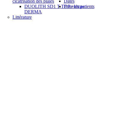
cicatrisation des plaies
Dates
DUOLITH SD1 T-TOP «ultra»
Pour les patients
DERMA
Littérature