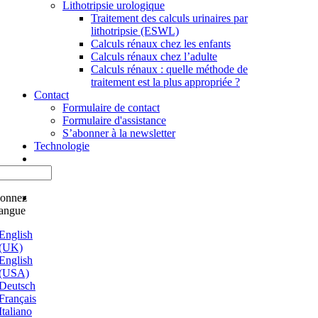
Lithotripsie urologique
Traitement des calculs urinaires par
lithotripsie (ESWL)
Calculs rénaux chez les enfants
Calculs rénaux chez l’adulte
Calculs rénaux : quelle méthode de
traitement est la plus appropriée ?
Contact
Formulaire de contact
Formulaire d'assistance
S’abonner à la newsletter
Technologie
ionnez
langue
English
(UK)
English
(USA)
Deutsch
Français
Italiano