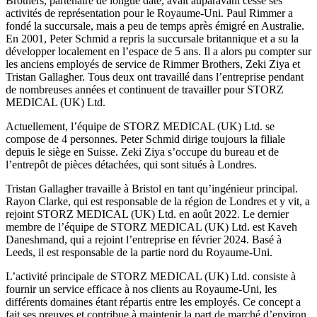
Brothers, partenaire de longue date, avait auparavant cessé ses
activités de représentation pour le Royaume-Uni. Paul Rimmer a
fondé la succursale, mais a peu de temps après émigré en Australie.
En 2001, Peter Schmid a repris la succursale britannique et a su la
développer localement en l’espace de 5 ans. Il a alors pu compter sur
les anciens employés de service de Rimmer Brothers, Zeki Ziya et
Tristan Gallagher. Tous deux ont travaillé dans l’entreprise pendant
de nombreuses années et continuent de travailler pour STORZ
MEDICAL (UK) Ltd.
Actuellement, l’équipe de STORZ MEDICAL (UK) Ltd. se
compose de 4 personnes. Peter Schmid dirige toujours la filiale
depuis le siège en Suisse. Zeki Ziya s’occupe du bureau et de
l’entrepôt de pièces détachées, qui sont situés à Londres.
Tristan Gallagher travaille à Bristol en tant qu’ingénieur principal.
Rayon Clarke, qui est responsable de la région de Londres et y vit, a
rejoint STORZ MEDICAL (UK) Ltd. en août 2022. Le dernier
membre de l’équipe de STORZ MEDICAL (UK) Ltd. est Kaveh
Daneshmand, qui a rejoint l’entreprise en février 2024. Basé à
Leeds, il est responsable de la partie nord du Royaume-Uni.
L’activité principale de STORZ MEDICAL (UK) Ltd. consiste à
fournir un service efficace à nos clients au Royaume-Uni, les
différents domaines étant répartis entre les employés. Ce concept a
fait ses preuves et contribue à maintenir la part de marché d’environ