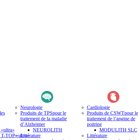
Neurologie
Cardiologie
les
Produits de TPS
pour le
Produits de CSWT
pour le
traitement de la maladie
traitement de l’angine de
d’Alzheimer
poitrine
ultra»
NEUROLITH
MODULITH SLC
-TOP «ultra»
Littérature
Littérature