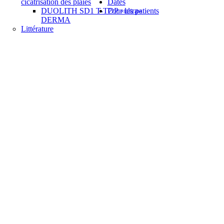
cicatrisation des plaies
Dates
DUOLITH SD1 T-TOP «ultra»
Pour les patients
DERMA
Littérature