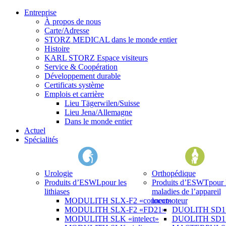
Entreprise
À propos de nous
Carte/Adresse
STORZ MEDICAL dans le monde entier
Histoire
KARL STORZ Espace visiteurs
Service & Coopération
Développement durable
Certificats système
Emplois et carrière
Lieu Tägerwilen/Suisse
Lieu Jena/Allemagne
Dans le monde entier
Actuel
Spécialités
Urologie
Orthopédique
Produits d’ESWL
pour les
Produits d’ESWT
pour 
lithiases
maladies de l’appareil
MODULITH SLX-F2 «connect»
locomoteur
MODULITH SLX-F2 «FD21»
DUOLITH SD1 «
MODULITH SLK «intelect»
DUOLITH SD1 T