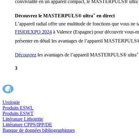
convivialité en un appareil compact, le MASTERPULS® ultra
+
Découvrez le MASTERPULS® ultra
en direct
L’appareil radial offre une multitude de fonctions que vous ne
FISIOEXPO 2024
à Valence (Espagne) pour découvrir vous-mêm
présenter en détail les avantages de l’appareil MASTERPULS®
+
Découvrez
les avantages de l’appareil MASTERPULS® ultra
3
Urologie
Produits ESWL
Produits ESWT
Littérature Lithotritie
Littérature CPPS/IPP/DE
Banque de données bibliographiques