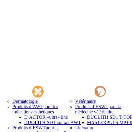
Dermatologie
Vétérinaire
Produits d’AWT
pour les
Produits d’ESWT
pour la
indications esthétiques
médecine vétérinaire
D-ACTOR «ultra» line
DUOLITH SD1 T-TOP 
DUOLITH SD1 «ultra» AWT
MASTERPULS MP100 
Produits d’ESWT
pour la
Littérature