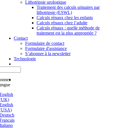
Lithotripsie urologique
Traitement des calculs urinaires par
lithotripsie (ESWL)
Calculs rénaux chez les enfants
Calculs rénaux chez l’adulte
Calculs rénaux : quelle méthode de
traitement est la plus appropriée ?
Contact
Formulaire de contact
Formulaire d'assistance
S’abonner à la newsletter
Technologie
ionnez
langue
English
(UK)
English
(USA)
Deutsch
Français
Italiano