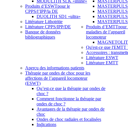
MODULITH SLK «inline»
MASTERPULS 
Produits d’ESWT
pour le
MASTERPULS
CPPS/l’IPP/la DE
MASTERPULS «u
DUOLITH SD1 «ultra»
MASTERPULS u
Littérature Lithotritie
MASTERPULS
Littérature CPPS/IPP/DE
Produits d’EMTT
pour 
Banque de données
maladies de l’appareil
bibliographiques
locomoteur
MAGNETOLITH 
Qu'est-ce que l'EMTT 
Accessoires : transmett
Littérature ESWT
Littérature EMTT
Aperçu des informations patients
Thérapie par ondes de choc pour les
affections de l’appareil locomoteur
(ESWT)
Qu’est-ce que la thérapie par ondes de
choc ?
Comment fonctionne la thérapie par
ondes de choc ?
Avantages de la thérapie par ondes de
choc
Ondes de choc radiales et focalisées
Indications