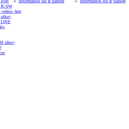
icon
Information sur le patient
Information sur le patient
 R-SW
ltra» line
ltra+
 ONE
les
ultra+
?
eur