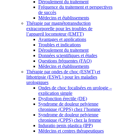
Déroulement du traitement
Fréquence du traitement et perspectives
de succès
Médecins et établissements
Thérapie par magnétotransduction
extracorporelle pour les troubles de
l’appareil locomoteur (EMTT)
Avantages et applications
Troubles et indications
Déroulement du traitement
Données scientifiques et études
Questions fréquentes (FAQ)
Médecins et établissements
Thérapie par ondes de choc (ESWT) et
lithotripsie (ESWL) pour les maladies
urologiques
Ondes de choc focalisées en urologie –
explication simple
Dysfonction érectile (DE)
Syndrome de douleur pelvienne
chronique (CPPS) chez l’homme
Syndrome de douleur pelvienne
chronique (CPPS) chez la femme
Induratio penis plastica (IPP)
Médecins et centres thérapeutiques