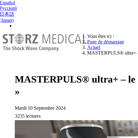
Español
Русский
日本語
(Japan)
Vous êtes ici :
Page de démarrage
Actuel
MASTERPULS® ultra+ – le 
MASTERPULS® ultra+ – le nou
»
Mardi 10 Septembre 2024
3235 lectures