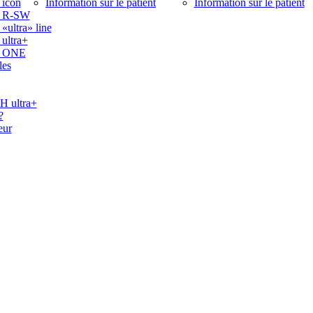
icon
Information sur le patient
Information sur le patient
 R-SW
ltra» line
ltra+
 ONE
les
ultra+
?
eur