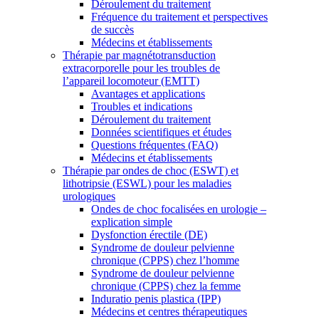
Déroulement du traitement
Fréquence du traitement et perspectives
de succès
Médecins et établissements
Thérapie par magnétotransduction
extracorporelle pour les troubles de
l’appareil locomoteur (EMTT)
Avantages et applications
Troubles et indications
Déroulement du traitement
Données scientifiques et études
Questions fréquentes (FAQ)
Médecins et établissements
Thérapie par ondes de choc (ESWT) et
lithotripsie (ESWL) pour les maladies
urologiques
Ondes de choc focalisées en urologie –
explication simple
Dysfonction érectile (DE)
Syndrome de douleur pelvienne
chronique (CPPS) chez l’homme
Syndrome de douleur pelvienne
chronique (CPPS) chez la femme
Induratio penis plastica (IPP)
Médecins et centres thérapeutiques