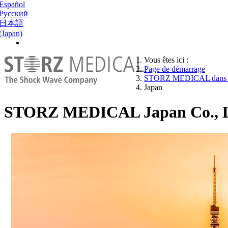
Español
Русский
日本語
(Japan)
Vous êtes ici :
Page de démarrage
STORZ MEDICAL dans le
Japan
STORZ MEDICAL Japan Co., L