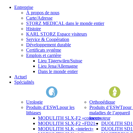
Entreprise
À propos de nous
Carte/Adresse
STORZ MEDICAL dans le monde entier
Histoire
KARL STORZ Espace visiteurs
Service & Coopération
Développement durable
Certificats système
Emplois et carrière
Lieu Tägerwilen/Suisse
Lieu Jena/Allemagne
Dans le monde entier
Actuel
Spécialités
Urologie
Orthopédique
Produits d’ESWL
pour les
Produits d’ESWT
pour 
lithiases
maladies de l’appareil
MODULITH SLX-F2 «connect»
locomoteur
MODULITH SLX-F2 «FD21»
DUOLITH SD1 «
MODULITH SLK «intelect»
DUOLITH SD1 T