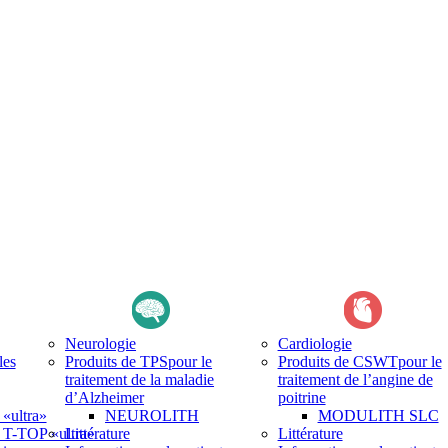
Neurologie
Cardiologie
les
Produits de TPS
pour le
Produits de CSWT
pour le
traitement de la maladie
traitement de l’angine de
d’Alzheimer
poitrine
ultra»
NEUROLITH
MODULITH SLC
-TOP «ultra»
Littérature
Littérature