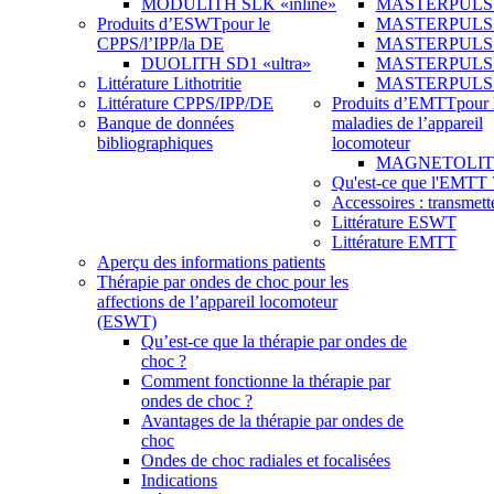
MODULITH SLK «inline»
MASTERPULS 
Produits d’ESWT
pour le
MASTERPULS
CPPS/l’IPP/la DE
MASTERPULS «u
DUOLITH SD1 «ultra»
MASTERPULS u
Littérature Lithotritie
MASTERPULS
Littérature CPPS/IPP/DE
Produits d’EMTT
pour 
Banque de données
maladies de l’appareil
bibliographiques
locomoteur
MAGNETOLITH 
Qu'est-ce que l'EMTT 
Accessoires : transmett
Littérature ESWT
Littérature EMTT
Aperçu des informations patients
Thérapie par ondes de choc pour les
affections de l’appareil locomoteur
(ESWT)
Qu’est-ce que la thérapie par ondes de
choc ?
Comment fonctionne la thérapie par
ondes de choc ?
Avantages de la thérapie par ondes de
choc
Ondes de choc radiales et focalisées
Indications