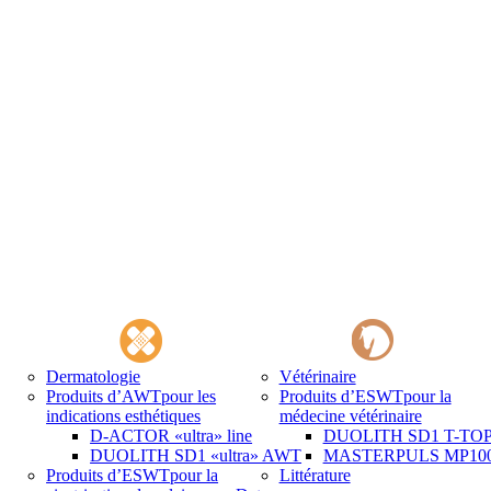
Dermatologie
Vétérinaire
Produits d’AWT
pour les
Produits d’ESWT
pour la
indications esthétiques
médecine vétérinaire
D-ACTOR «ultra» line
DUOLITH SD1 T-TOP 
DUOLITH SD1 «ultra» AWT
MASTERPULS MP100 
Produits d’ESWT
pour la
Littérature