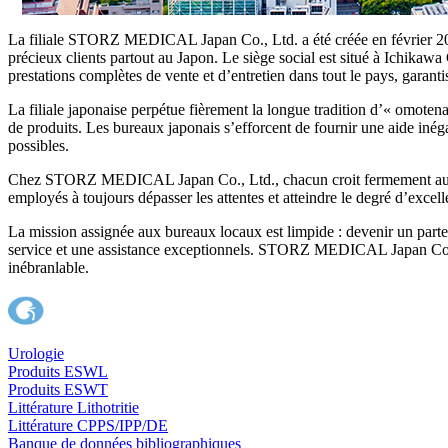
La filiale STORZ MEDICAL Japan Co., Ltd. a été créée en février 20
précieux clients partout au Japon. Le siège social est situé à Ichikaw
prestations complètes de vente et d’entretien dans tout le pays, garant
La filiale japonaise perpétue fièrement la longue tradition d’« omotenas
de produits. Les bureaux japonais s’efforcent de fournir une aide iné
possibles.
Chez STORZ MEDICAL Japan Co., Ltd., chacun croit fermement au pouvoi
employés à toujours dépasser les attentes et atteindre le degré d’excel
La mission assignée aux bureaux locaux est limpide : devenir un pa
service et une assistance exceptionnels. STORZ MEDICAL Japan Co., Lt
inébranlable.
Urologie
Produits ESWL
Produits ESWT
Littérature Lithotritie
Littérature CPPS/IPP/DE
Banque de données bibliographiques