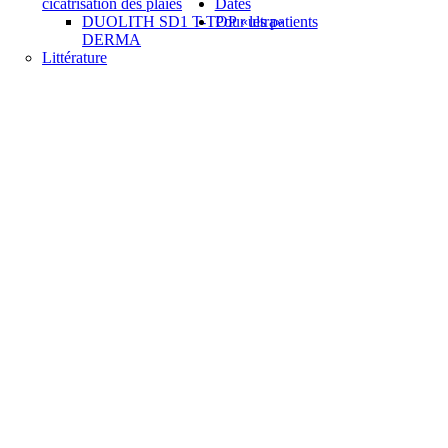
cicatrisation des plaies
Dates
DUOLITH SD1 T-TOP «ultra»
Pour les patients
DERMA
Littérature