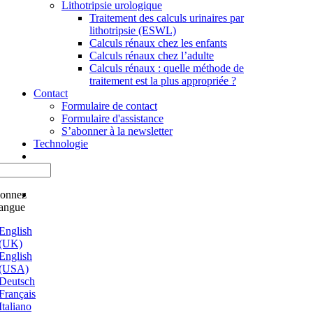
Lithotripsie urologique
Traitement des calculs urinaires par
lithotripsie (ESWL)
Calculs rénaux chez les enfants
Calculs rénaux chez l’adulte
Calculs rénaux : quelle méthode de
traitement est la plus appropriée ?
Contact
Formulaire de contact
Formulaire d'assistance
S’abonner à la newsletter
Technologie
ionnez
langue
English
(UK)
English
(USA)
Deutsch
Français
Italiano