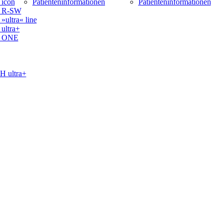
icon
Patienteninformationen
Patienteninformationen
 R-SW
ltra« line
ltra+
 ONE
ultra+