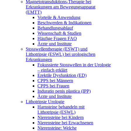
Magnetotransduktions-Therapie bei
Erkrankungen am Bewegungsapparat
(EMTT)
Vorteile & Anwendung
Beschwerden & Indikationen
Behandlungsablauf
Wissenschaft & Studien
Häufige Fragen FAQ
Ärzte und Institute
Stosswellentherapie (ESWT) und
Lithotripsie (ESWL) bei urologischen
Erkrankungen
Fokussierte Stosswellen in der Urologie
– einfach erklärt
Erektile Dysfunktion (ED)
CPPS bei Männern
CPPS bei Frauen
Induratio penis plastica (IPP)
Ärzte und Institute
Lithotripsie Urologie
Harnsteine behandeln mit
Lithotripsie (ESWL)
Nierensteine bei Kindern
Nierensteine bei Erwachsenen
Nierensteine: Welche