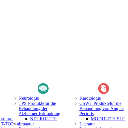
Neurologie
Kardiologie
TPS-Produkte
für die
CSWT-Produkte
für die
Behandlung der
Behandlung von Angina
Alzheimer-Erkrankung
Pectoris
ultra«
NEUROLITH
MODULITH SLC
-TOP »ultra«
Literatur
Literatur