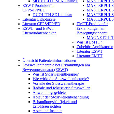
MODULITH SLK »inline«
MASTERPULS 
ESWT-Produkte
für
MASTERPULS
CPPS/IPP/ED
MASTERPULS »u
DUOLITH SD1 »ultra«
MASTERPULS u
Literatur Lithotripsie
MASTERPULS
Literatur CPPS/IPP/ED
EMTT-Produkte
für
ESWL- und ESWT-
Erkrankungen am
Literaturdatenbanken
Bewegungsapparat
MAGNETOLITH 
Was ist EMTT?
Zubehör: Applikatoren
Literatur ESWT
Literatur EMTT
Übersicht Patienteninformationen
Stosswellentherapie bei Erkrankungen am
Bewegungsapparat (ESWT)
Was ist Stosswellentherapie?
Wie wirkt die Stosswellentherapie?
Vorteile der Stosswellentherapie
Radiale und fokussierte Stosswellen
Anwendungsgebiete
Ablauf der Stosswellenbehandlung
Behandlungshäufigkeit und
Erfolgsaussichten
Ärzte und Institute