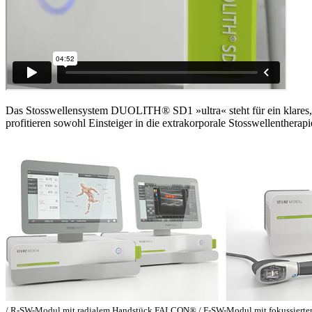
Das Stosswellensystem DUOLITH® SD1 »ultra« steht für ein klares,
profitieren sowohl Einsteiger in die extrakorporale Stosswellentherap
/ R-SW-Modul mit radialem Handstück FALCON® / F-SW-Modul mit fokussiert