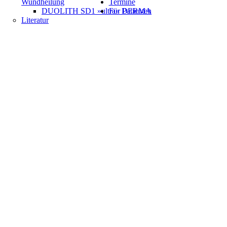
Wundheilung
Termine
DUOLITH SD1 »ultra« DERMA
Für Patienten
Literatur