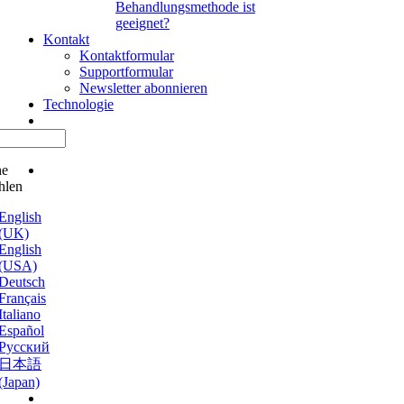
Behandlungsmethode ist
geeignet?
Kontakt
Kontaktformular
Supportformular
Newsletter abonnieren
Technologie
he
hlen
English
(UK)
English
(USA)
Deutsch
Français
Italiano
Español
Русский
日本語
(Japan)