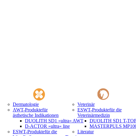
Dermatologie
Veterinär
AWT-Produkte
für
ESWT-Produkte
für die
ästhetische Indikationen
Veterinärmedizin
DUOLITH SD1 »ultra« AWT
DUOLITH SD1 T-TOP 
D-ACTOR »ultra« line
MASTERPULS MP100 
ESWT-Produkte
für die
Literatur