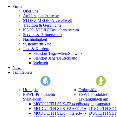
Firma
Über uns
Anfahrtsplan/Adresse
STORZ MEDICAL weltweit
Tradition & Geschichte
KARL STORZ Besucherzentrum
Service & Partnerschaft
Nachhaltigkeit
Systemzertifikate
Jobs & Karriere
Standort Tägerwilen/Schweiz
Standort Jena/Deutschland
Weltweit
News
Fachgebiete
Urologie
Orthopädie
ESWL-Produkte
für
ESWT-Produkte
für
Steinleiden
Erkrankungen am
MODULITH SLX-F2 »connect«
Bewegungsapparat
MODULITH SLX-F2 »FD21«
DUOLITH SD1 »
MODULITH SLK »intelect«
DUOLITH SD1 T