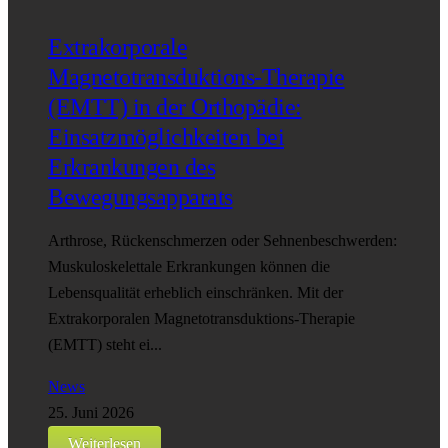
Extrakorporale
Magnetotransduktions-Therapie
(EMTT) in der Orthopädie:
Einsatzmöglichkeiten bei
Erkrankungen des
Bewegungsapparats
Arthrose, Rückenschmerzen oder Sehnenbeschwerden:
Muskuloskelettale Erkrankungen können die
Lebensqualität erheblich einschränken. Mit der
Extrakorporalen Magnetotransduktions-Therapie
(EMTT) steht ei...
News
25. Juni 2026
Weiterlesen