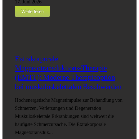
17. Juni 2026
Weiterlesen
Extrakorporale
Magnetotransduktions-Therapie
(EMTT): Moderne Therapieoption
bei muskuloskelettalen Beschwerden
Hochenergetische Magnetimpulse zur Behandlung von
Schmerzen, Verletzungen und Degeneration
Muskuloskelettale Erkrankungen sind weltweit die
häufigste Schmerzursache. Die Extrakorporale
Magnetotransduk...