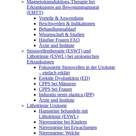
Magnetotransduktions-Therapie bei
Erkrankungen am Bewegungsapparat
(EMTT)
Vorteile & Anwendung
Beschwerden & Indikationen
Behandlungsablauf
Wissenschaft & Studien
Häufige Fragen FAQ
Ärzte und Institute
Stosswellentherapie (ESWT) und
Lithotripsie (ESWL) bei urologischen
Erkrankungen
Fokussierte Stosswellen in der Urologie
– einfach erklärt
Erektile Dysfunktion (ED)
CPPS bei Männern
CPPS bei Frauen
Induratio penis plastica (IPP)
Ärzte und Institute
Lithotripsie Urologie
Harnsteine behandeln mit
Lithotripsie (ESWL)
Nierensteine bei Kindern
Nierensteine bei Erwachsenen
Nierensteine: Welche