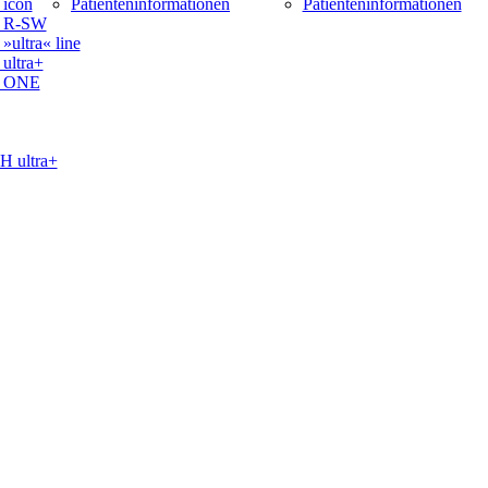
icon
Patienteninformationen
Patienteninformationen
 R-SW
ltra« line
ltra+
 ONE
ultra+