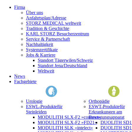
Firma
Über uns
Anfahrtsplan/Adresse
STORZ MEDICAL weltweit
Tradition & Geschichte
KARL STORZ Besucherzentrum
Service & Partnerschaft
Nachhaltigkeit
Systemzertifikate
Jobs & Karriere
Standort Tägerwilen/Schweiz
Standort Jena/Deutschland
Weltweit
News
Fachgebiete
Urologie
Orthopädie
ESWL-Produkte
für
ESWT-Produkte
für
Steinleiden
Erkrankungen am
MODULITH SLX-F2 »connect«
Bewegungsapparat
MODULITH SLX-F2 »FD21«
DUOLITH SD1 »
MODULITH SLK »intelect«
DUOLITH SD1 T