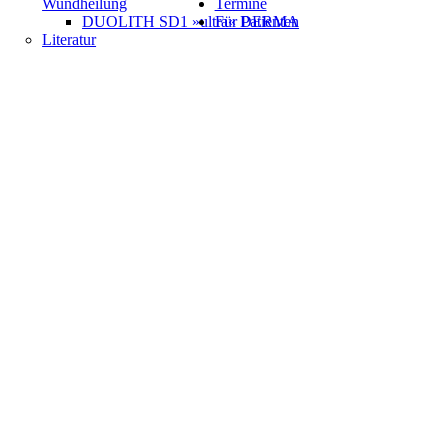
Wundheilung
Termine
DUOLITH SD1 »ultra« DERMA
Für Patienten
Literatur