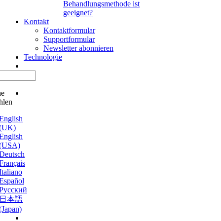
Behandlungsmethode ist
geeignet?
Kontakt
Kontaktformular
Supportformular
Newsletter abonnieren
Technologie
he
hlen
English
(UK)
English
(USA)
Deutsch
Français
Italiano
Español
Русский
日本語
(Japan)