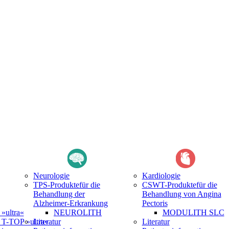
Neurologie
Kardiologie
TPS-Produkte
für die
CSWT-Produkte
für die
Behandlung der
Behandlung von Angina
Alzheimer-Erkrankung
Pectoris
ultra«
NEUROLITH
MODULITH SLC
-TOP »ultra«
Literatur
Literatur