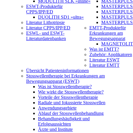
MODULITH SLK »inline«
MASTERPULS 
ESWT-Produkte
für
MASTERPULS
CPPS/IPP/ED
MASTERPULS »u
DUOLITH SD1 »ultra«
MASTERPULS u
Literatur Lithotripsie
MASTERPULS
Literatur CPPS/IPP/ED
EMTT-Produkte
für
ESWL- und ESWT-
Erkrankungen am
Literaturdatenbanken
Bewegungsapparat
MAGNETOLITH 
Was ist EMTT?
Zubehör: Applikatoren
Literatur ESWT
Literatur EMTT
Übersicht Patienteninformationen
Stosswellentherapie bei Erkrankungen am
Bewegungsapparat (ESWT)
Was ist Stosswellentherapie?
Wie wirkt die Stosswellentherapie?
Vorteile der Stosswellentherapie
Radiale und fokussierte Stosswellen
Anwendungsgebiete
Ablauf der Stosswellenbehandlung
Behandlungshäufigkeit und
Erfolgsaussichten
Ärzte und Institute