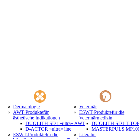
Dermatologie
Veterinär
AWT-Produkte
für
ESWT-Produkte
für die
ästhetische Indikationen
Veterinärmedizin
DUOLITH SD1 »ultra« AWT
DUOLITH SD1 T-TOP 
D-ACTOR »ultra« line
MASTERPULS MP100 
ESWT-Produkte
für die
Literatur