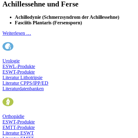
Achillessehne und Ferse
Achillodynie (Schmerzsyndrom der Achillessehne)
Fasciitis Plantaris (Fersensporn)
Weiterlesen …
Urologie
ESWL-Produkte
ESWT-Produkte
Literatur Lithotripsie
Literatur CPPS/IPP/ED
Literaturdatenbanken
Orthopädie
ESWT-Produkte
EMTT-Produkte
Literatur ESWT