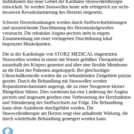
Institutionen das neue Gebiet der Kardialen Stosswellentherapie
entwickelt. So werden Stosswellen heute sehr erfolgreich zur nicht-
invasiven Revaskularisierung des Herzens eingesetzt.
Schwere Herzerkrankungen werden durch Stoffwechselstörungen
und unzureichende Durchblutung des Herzmuskelgewebes
verursacht. Die refraktäre Angina pectoris steht in engem
Zusammenhang mit einer verringerten Durchblutung lokal
begrenzter Muskelpartien.
Die in der Kardiologie von STORZ MEDICAL eingesetzten
Stosswellen werden in einem mit Wasser gefüllten Therapiekopf
ausserhalb des Körpers generiert und über eine flexible Membrane
an die Haut des Patienten angekoppelt. Bei gleichzeitiger
Ultraschallkontrolle werden die zu behandelnden Zielgebiete präzise
geortet. Durch die Behandlung mit Stosswellen werden
Reparaturmechanismen angeregt, die zu einer Neogenese kleiner
Blutgefässe führen. Dies wiederum hat eine Linderung der Angina
pectoris und insgesamt gesehen eine Verbesserung der Herzfunktion
und Stimulierung des Stoffwechsels zur Folge. Die Behandlung
kann ohne Anästhesie durchgeführt werden. Die
Stosswellentherapie am Herzen zeigt eine anhaltende Wirkung, die
durch wiederholte Behandlung gesteigert werden kann.