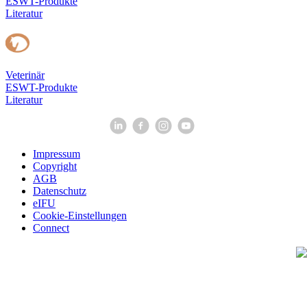
ESWT-Produkte
Literatur
Veterinär
ESWT-Produkte
Literatur
Impressum
Copyright
AGB
Datenschutz
eIFU
Cookie-Einstellungen
Connect