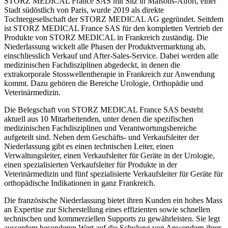
STORZ MEDICAL France SAS mit Sitz in Maisons-Alfort, einer
Stadt südöstlich von Paris, wurde 2019 als direkte
Tochtergesellschaft der STORZ MEDICAL AG gegründet. Seitdem
ist STORZ MEDICAL France SAS für den kompletten Vertrieb der
Produkte von STORZ MEDICAL in Frankreich zuständig. Die
Niederlassung wickelt alle Phasen der Produktvermarktung ab,
einschliesslich Verkauf und After-Sales-Service. Dabei werden alle
medizinischen Fachdisziplinen abgedeckt, in denen die
extrakorporale Stosswellentherapie in Frankreich zur Anwendung
kommt. Dazu gehören die Bereiche Urologie, Orthopädie und
Veterinärmedizin.
Die Belegschaft von STORZ MEDICAL France SAS besteht
aktuell aus 10 Mitarbeitenden, unter denen die spezifischen
medizinischen Fachdisziplinen und Verantwortungsbereiche
aufgeteilt sind. Neben dem Geschäfts- und Verkaufsleiter der
Niederlassung gibt es einen technischen Leiter, einen
Verwaltungsleiter, einen Verkaufsleiter für Geräte in der Urologie,
einen spezialisierten Verkaufsleiter für Produkte in der
Veterinärmedizin und fünf spezialisierte Verkaufsleiter für Geräte für
orthopädische Indikationen in ganz Frankreich.
Die französische Niederlassung bietet ihren Kunden ein hohes Mass
an Expertise zur Sicherstellung eines effizienten sowie schnellen
technischen und kommerziellen Supports zu gewährleisten. Sie legt
ausserdem besonderen Wert auf die Schulung von Anwendern ihrer