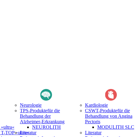
Neurologie
Kardiologie
TPS-Produkte
für die
CSWT-Produkte
für die
Behandlung der
Behandlung von Angina
Alzheimer-Erkrankung
Pectoris
ultra«
NEUROLITH
MODULITH SLC
-TOP »ultra«
Literatur
Literatur