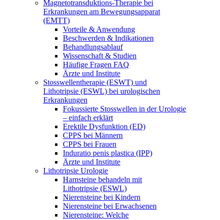
Magnetotransduktions-Therapie bei
Erkrankungen am Bewegungsapparat
(EMTT)
Vorteile & Anwendung
Beschwerden & Indikationen
Behandlungsablauf
Wissenschaft & Studien
Häufige Fragen FAQ
Ärzte und Institute
Stosswellentherapie (ESWT) und
Lithotripsie (ESWL) bei urologischen
Erkrankungen
Fokussierte Stosswellen in der Urologie
– einfach erklärt
Erektile Dysfunktion (ED)
CPPS bei Männern
CPPS bei Frauen
Induratio penis plastica (IPP)
Ärzte und Institute
Lithotripsie Urologie
Harnsteine behandeln mit
Lithotripsie (ESWL)
Nierensteine bei Kindern
Nierensteine bei Erwachsenen
Nierensteine: Welche