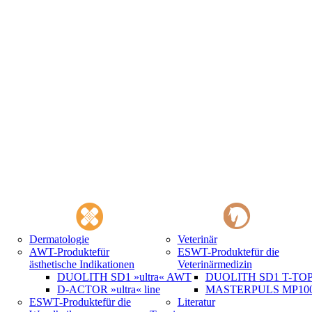
Dermatologie
Veterinär
AWT-Produkte
für
ESWT-Produkte
für die
ästhetische Indikationen
Veterinärmedizin
DUOLITH SD1 »ultra« AWT
DUOLITH SD1 T-TOP 
D-ACTOR »ultra« line
MASTERPULS MP100 
ESWT-Produkte
für die
Literatur