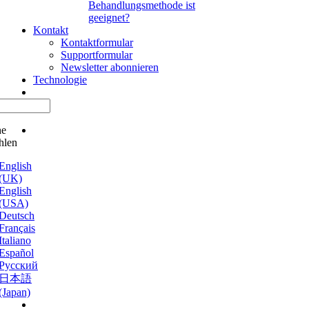
Behandlungsmethode ist
geeignet?
Kontakt
Kontaktformular
Supportformular
Newsletter abonnieren
Technologie
he
hlen
English
(UK)
English
(USA)
Deutsch
Français
Italiano
Español
Русский
日本語
(Japan)