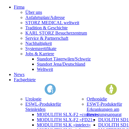
Firma
Über uns
Anfahrtsplan/Adresse
STORZ MEDICAL weltweit
Tradition & Geschichte
KARL STORZ Besucherzentrum
Service & Partnerschaft
Nachhaltigkeit
Systemzertifikate
Jobs & Karriere
Standort Tägerwilen/Schweiz
Standort Jena/Deutschland
Weltweit
News
Fachgebiete
Urologie
Orthopädie
ESWL-Produkte
für
ESWT-Produkte
für
Steinleiden
Erkrankungen am
MODULITH SLX-F2 »connect«
Bewegungsapparat
MODULITH SLX-F2 »FD21«
DUOLITH SD1 »
MODULITH SLK »intelect«
DUOLITH SD1 T