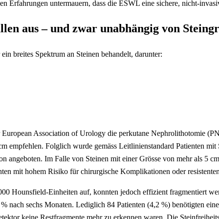
n Erfahrungen untermauern, dass die ESWL eine sichere, nicht-invasiv
Fällen aus – und zwar unabhängig von Steingr
 breites Spektrum an Steinen behandelt, darunter:
der European Association of Urology die perkutane Nephrolithotomie (
cm empfehlen. Folglich wurde gemäss Leitlinienstandard Patienten mit 
angeboten. Im Falle von Steinen mit einer Grösse von mehr als 5 cm 
nten mit hohem Risiko für chirurgische Komplikationen oder resistent
000 Hounsfield-Einheiten auf, konnten jedoch effizient fragmentiert we
 % nach sechs Monaten. Lediglich 84 Patienten (4,2 %) benötigten eine
tektor keine Restfragmente mehr zu erkennen waren. Die Steinfreiheit