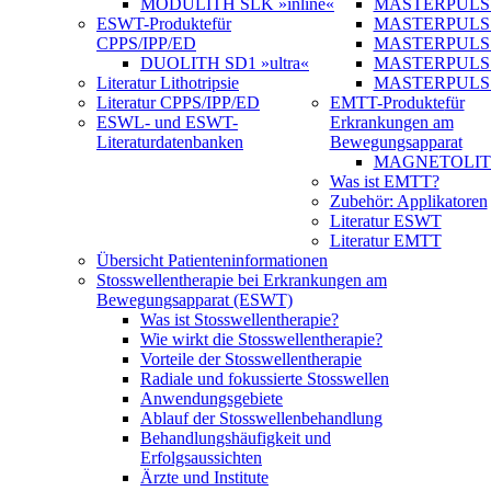
MODULITH SLK »inline«
MASTERPULS 
ESWT-Produkte
für
MASTERPULS
CPPS/IPP/ED
MASTERPULS »u
DUOLITH SD1 »ultra«
MASTERPULS u
Literatur Lithotripsie
MASTERPULS
Literatur CPPS/IPP/ED
EMTT-Produkte
für
ESWL- und ESWT-
Erkrankungen am
Literaturdatenbanken
Bewegungsapparat
MAGNETOLITH 
Was ist EMTT?
Zubehör: Applikatoren
Literatur ESWT
Literatur EMTT
Übersicht Patienteninformationen
Stosswellentherapie bei Erkrankungen am
Bewegungsapparat (ESWT)
Was ist Stosswellentherapie?
Wie wirkt die Stosswellentherapie?
Vorteile der Stosswellentherapie
Radiale und fokussierte Stosswellen
Anwendungsgebiete
Ablauf der Stosswellenbehandlung
Behandlungshäufigkeit und
Erfolgsaussichten
Ärzte und Institute