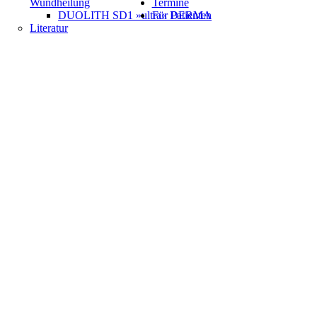
Wundheilung
Termine
DUOLITH SD1 »ultra« DERMA
Für Patienten
Literatur