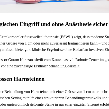
gischen Eingriff und ohne Anästhesie sich
Extrakorporaler Stosswellenlithotripsie (ESWL) zeigt, dass moderne S
iner Grösse von 1 cm oder mehr zuverlässig fragmentieren kann – und zw
g umfasst, bietet gute klinische Ergebnisse ohne Bedarf an invasiven Ei
ssor Guram Karazanashvili vom Karazanashvili Robotic Center im georg
r eine zuverlässige Erstlinienbehandlung darstellt.
ossen Harnsteinen
der Behandlung von Harnsteinen mit einer Grösse von 1 cm oder mehr –
inischen Setting mithilfe eines strukturierten Behandlungsprotokolls
e oder ungewöhnlich geformte Steine in nur einer einzigen Sitzung erf