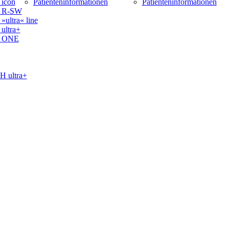
icon
Patienteninformationen
Patienteninformationen
 R-SW
ltra« line
ltra+
 ONE
ultra+