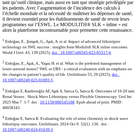
tant qu’outil clinique, mais aussi en tant que stratégie privilégiée par
les patients. Avec l’augmentation de l’incidence des calculs à
l’échelle mondiale et la nécessité de maîtriser les dépenses de santé,
il devient essentiel pour les établissements de santé de revoir leurs
programmes sur l’ESWL. Le MODULITH® SLK « inline » est
alors la plateforme incontournable pour permettre cette renaissance.
1
Erdoğan, E., Şimşek, G., Aşık, A. et al. Impact of advanced lithotripter
technology on SWL success : insights from Modulith SLK inline outcomes.
World J Urol. 43, 139 (2025).
doi : 10.1007/s00345-025-05517-4
.
2
Erdoğan, E., Aşık, A., Yaşar, H. et al. What is the preferred management of
lower ureteral stones? SWL or URS - a critical evaluation with an emphasis on
the changes in patient’s quality of life. Urolithiasis 53, 29 (2025).
doi :
10.1007/s00240-025-01693-5
.
3
Erdoğan E, Kanberoğlu AF, Aşık A, Sarıca G, Sarıca K. Outcomes of 10-20 mm
Renal Stones : Shock Wave Lithotripsy versus Flexible Ureteroscopy. Urol Int.
2025 Mar 7 :1-7. doi :
10.1159/000545108
. Epub ahead of print. PMID :
40058343.
4
Erdoğan E, Sarica K. Evaluating the role of urine chemistry in shock wave
lithotripsy outcomes. Urolithiasis. 2024 Oct 9: 52(1) :136. doi :
10.1007/s00240-024-01639-3
.