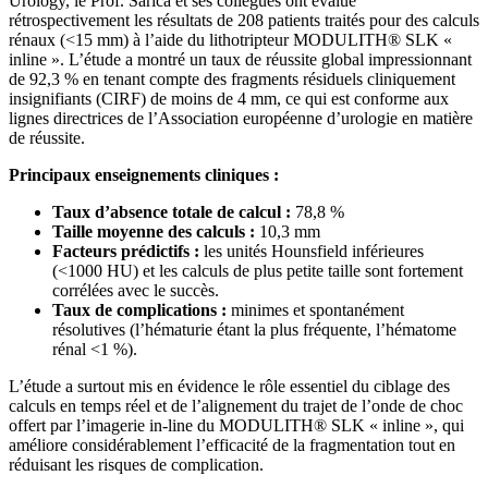
Urology, le Prof. Sarica et ses collègues ont évalué
rétrospectivement les résultats de 208 patients traités pour des calculs
rénaux (<15 mm) à l’aide du lithotripteur MODULITH® SLK «
inline ». L’étude a montré un taux de réussite global impressionnant
de 92,3 % en tenant compte des fragments résiduels cliniquement
insignifiants (CIRF) de moins de 4 mm, ce qui est conforme aux
lignes directrices de l’Association européenne d’urologie en matière
de réussite.
Principaux enseignements cliniques :
Taux d’absence totale de calcul :
78,8 %
Taille moyenne des calculs :
10,3 mm
Facteurs prédictifs :
les unités Hounsfield inférieures
(<1000 HU) et les calculs de plus petite taille sont fortement
corrélées avec le succès.
Taux de complications :
minimes et spontanément
résolutives (l’hématurie étant la plus fréquente, l’hématome
rénal <1 %).
L’étude a surtout mis en évidence le rôle essentiel du ciblage des
calculs en temps réel et de l’alignement du trajet de l’onde de choc
offert par l’imagerie in-line du MODULITH® SLK « inline », qui
améliore considérablement l’efficacité de la fragmentation tout en
réduisant les risques de complication.