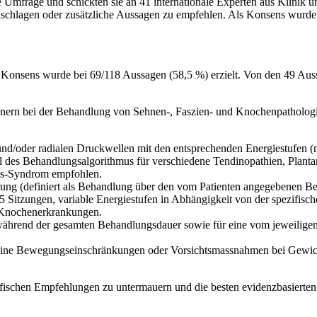
ige Umfrage und schickten sie an 41 internationale Experten aus Klinik
chlagen oder zusätzliche Aussagen zu empfehlen. Als Konsens wurde
 Konsens wurde bei 69/118 Aussagen (58,5 %) erzielt. Von den 49 Auss
inern bei der Behandlung von Sehnen-, Faszien- und Knochenpathologie
d/oder radialen Druckwellen mit den entsprechenden Energiestufen (nie
 des Behandlungsalgorithmus für verschiedene Tendinopathien, Plantarf
ess-Syndrom empfohlen.
rung (definiert als Behandlung über den vom Patienten angegebenen B
 5 Sitzungen, variable Energiestufen in Abhängigkeit von der spezifis
d Knochenerkrankungen.
ährend der gesamten Behandlungsdauer sowie für eine vom jeweiligen
eine Bewegungseinschränkungen oder Vorsichtsmassnahmen bei Gewichts
ezifischen Empfehlungen zu untermauern und die besten evidenzbasiert