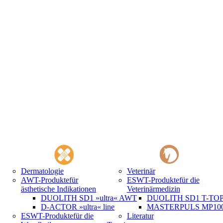
Dermatologie
Veterinär
AWT-Produkte
für
ESWT-Produkte
für die
ästhetische Indikationen
Veterinärmedizin
DUOLITH SD1 »ultra« AWT
DUOLITH SD1 T-TOP 
D-ACTOR »ultra« line
MASTERPULS MP100 
ESWT-Produkte
für die
Literatur