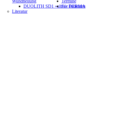
Wundheilung
Termine
DUOLITH SD1 »ultra« DERMA
Für Patienten
Literatur