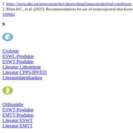
1.
https://www.who.int/news-room/fact-sheets/detail/musculoskeletal-conditions
2. Rhim H.C., et al. (2025). Recommendations for use of extracorporeal shockwave
109082
9
Urologie
ESWL-Produkte
ESWT-Produkte
Literatur Lithotripsie
Literatur CPPS/IPP/ED
Literaturdatenbanken
Orthopädie
ESWT-Produkte
EMTT-Produkte
Literatur ESWT
Literatur EMTT