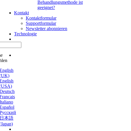
Behandlungsmethode ist
geeignet?
Kontakt
Kontaktformular
Supportformular
Newsletter abonnieren
Technologie
he
hlen
English
(UK)
English
(USA)
Deutsch
Français
Italiano
Español
Русский
日本語
(Japan)