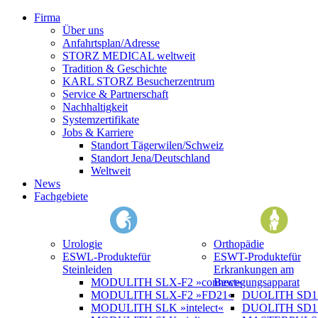
Firma
Über uns
Anfahrtsplan/Adresse
STORZ MEDICAL weltweit
Tradition & Geschichte
KARL STORZ Besucherzentrum
Service & Partnerschaft
Nachhaltigkeit
Systemzertifikate
Jobs & Karriere
Standort Tägerwilen/Schweiz
Standort Jena/Deutschland
Weltweit
News
Fachgebiete
Urologie
Orthopädie
ESWL-Produkte
für
ESWT-Produkte
für
Steinleiden
Erkrankungen am
MODULITH SLX-F2 »connect«
Bewegungsapparat
MODULITH SLX-F2 »FD21«
DUOLITH SD1 »
MODULITH SLK »intelect«
DUOLITH SD1 T