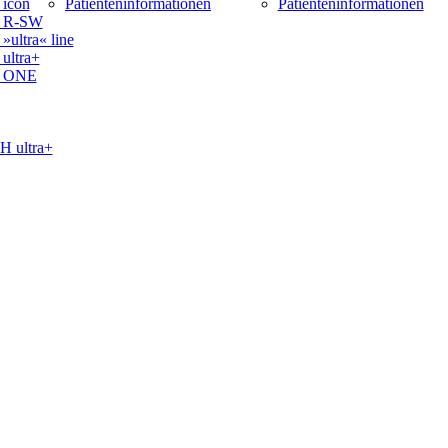
icon
Patienteninformationen
Patienteninformationen
 R-SW
ltra« line
ltra+
 ONE
ultra+