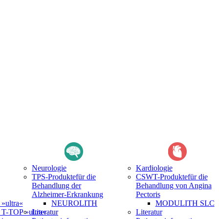
Neurologie
Kardiologie
TPS-Produkte
für die
CSWT-Produkte
für die
Behandlung der
Behandlung von Angina
Alzheimer-Erkrankung
Pectoris
ultra«
NEUROLITH
MODULITH SLC
-TOP »ultra«
Literatur
Literatur