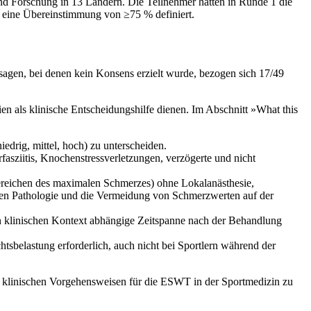
 und Forschung in 13 Ländern. Die Teilnehmer hatten in Runde 1 die
 eine Übereinstimmung von ≥75 % definiert.
agen, bei denen kein Konsens erzielt wurde, bezogen sich 17/49
n als klinische Entscheidungshilfe dienen. Im Abschnitt »What this
drig, mittel, hoch) zu unterscheiden.
asziitis, Knochenstressverletzungen, verzögerte und nicht
ereichen des maximalen Schmerzes) ohne Lokalanästhesie,
chen Pathologie und die Vermeidung von Schmerzwerten auf der
 klinischen Kontext abhängige Zeitspanne nach der Behandlung
belastung erforderlich, auch nicht bei Sportlern während der
en klinischen Vorgehensweisen für die ESWT in der Sportmedizin zu