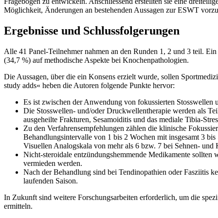
Fragebogen zu entwickeln. Anschliessend erstellten sie eine dreiteil
Möglichkeit, Änderungen an bestehenden Aussagen zur ESWT vorzus
Ergebnisse und Schlussfolgerungen
Alle 41 Panel-Teilnehmer nahmen an den Runden 1, 2 und 3 teil. Ein
(34,7 %) auf methodische Aspekte bei Knochenpathologien.
Die Aussagen, über die ein Konsens erzielt wurde, sollen Sportmediz
study adds« heben die Autoren folgende Punkte hervor:
Es ist zwischen der Anwendung von fokussierten Stosswellen un
Die Stosswellen- und/oder Druckwellentherapie werden als Teil
ausgeheilte Frakturen, Sesamoiditis und das mediale Tibia-Str
Zu den Verfahrensempfehlungen zählen die klinische Fokussie
Behandlungsintervalle von 1 bis 2 Wochen mit insgesamt 3 bis
Visuellen Analogskala von mehr als 6 bzw. 7 bei Sehnen- un
Nicht-steroidale entzündungshemmende Medikamente sollten w
vermieden werden.
Nach der Behandlung sind bei Tendinopathien oder Fasziitis k
laufenden Saison.
In Zukunft sind weitere Forschungsarbeiten erforderlich, um die sp
ermitteln.