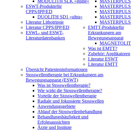
MODULITH SLK »inline«
MASTERPULS 
ESWT-Produkte
für
MASTERPULS
CPPS/IPP/ED
MASTERPULS »u
DUOLITH SD1 »ultra«
MASTERPULS u
Literatur Lithotripsie
MASTERPULS
Literatur CPPS/IPP/ED
EMTT-Produkte
für
ESWL- und ESWT-
Erkrankungen am
Literaturdatenbanken
Bewegungsapparat
MAGNETOLITH 
Was ist EMTT?
Zubehör: Applikatoren
Literatur ESWT
Literatur EMTT
Übersicht Patienteninformationen
Stosswellentherapie bei Erkrankungen am
Bewegungsapparat (ESWT)
Was ist Stosswellentherapie?
Wie wirkt die Stosswellentherapie?
Vorteile der Stosswellentherapie
Radiale und fokussierte Stosswellen
Anwendungsgebiete
Ablauf der Stosswellenbehandlung
Behandlungshäufigkeit und
Erfolgsaussichten
Ärzte und Institute