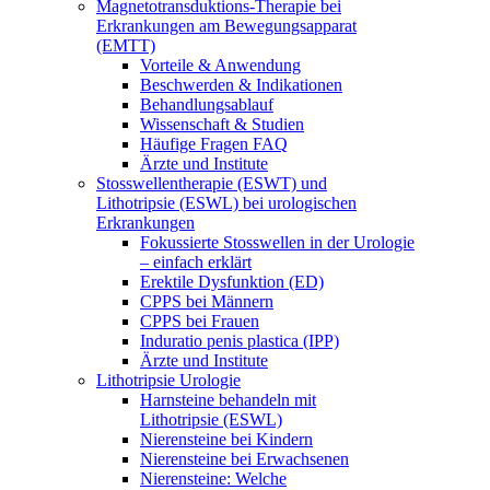
Magnetotransduktions-Therapie bei
Erkrankungen am Bewegungsapparat
(EMTT)
Vorteile & Anwendung
Beschwerden & Indikationen
Behandlungsablauf
Wissenschaft & Studien
Häufige Fragen FAQ
Ärzte und Institute
Stosswellentherapie (ESWT) und
Lithotripsie (ESWL) bei urologischen
Erkrankungen
Fokussierte Stosswellen in der Urologie
– einfach erklärt
Erektile Dysfunktion (ED)
CPPS bei Männern
CPPS bei Frauen
Induratio penis plastica (IPP)
Ärzte und Institute
Lithotripsie Urologie
Harnsteine behandeln mit
Lithotripsie (ESWL)
Nierensteine bei Kindern
Nierensteine bei Erwachsenen
Nierensteine: Welche