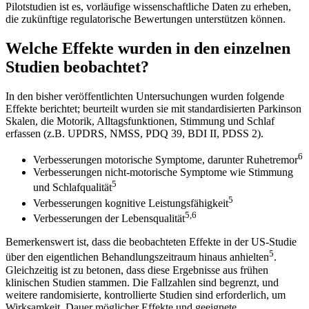
Pilotstudien ist es, vorläufige wissenschaftliche Daten zu erheben,
die zukünftige regulatorische Bewertungen unterstützen können.
Welche Effekte wurden in den einzelnen
Studien beobachtet?
In den bisher veröffentlichten Untersuchungen wurden folgende
Effekte berichtet; beurteilt wurden sie mit standardisierten Parkinson
Skalen, die Motorik, Alltagsfunktionen, Stimmung und Schlaf
erfassen (z.B. UPDRS, NMSS, PDQ 39, BDI II, PDSS 2).
6
Verbesserungen motorische Symptome, darunter Ruhetremor
Verbesserungen nicht-motorische Symptome wie Stimmung
5
und Schlafqualität
5
Verbesserungen kognitive Leistungsfähigkeit
5,6
Verbesserungen der Lebensqualität
Bemerkenswert ist, dass die beobachteten Effekte in der US-Studie
5
über den eigentlichen Behandlungszeitraum hinaus anhielten
.
Gleichzeitig ist zu betonen, dass diese Ergebnisse aus frühen
klinischen Studien stammen. Die Fallzahlen sind begrenzt, und
weitere randomisierte, kontrollierte Studien sind erforderlich, um
Wirksamkeit, Dauer möglicher Effekte und geeignete