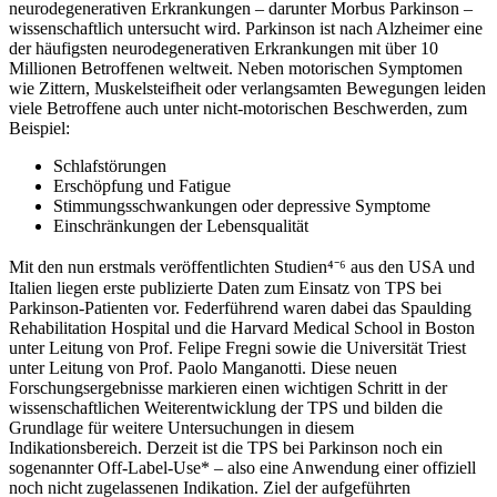
neurodegenerativen Erkrankungen – darunter Morbus Parkinson –
wissenschaftlich untersucht wird. Parkinson ist nach Alzheimer eine
der häufigsten neurodegenerativen Erkrankungen mit über 10
Millionen Betroffenen weltweit. Neben motorischen Symptomen
wie Zittern, Muskelsteifheit oder verlangsamten Bewegungen leiden
viele Betroffene auch unter nicht-motorischen Beschwerden, zum
Beispiel:
Schlafstörungen
Erschöpfung und Fatigue
Stimmungsschwankungen oder depressive Symptome
Einschränkungen der Lebensqualität
Mit den nun erstmals veröffentlichten Studien⁴⁻⁶ aus den USA und
Italien liegen erste publizierte Daten zum Einsatz von TPS bei
Parkinson-Patienten vor. Federführend waren dabei das Spaulding
Rehabilitation Hospital und die Harvard Medical School in Boston
unter Leitung von Prof. Felipe Fregni sowie die Universität Triest
unter Leitung von Prof. Paolo Manganotti. Diese neuen
Forschungsergebnisse markieren einen wichtigen Schritt in der
wissenschaftlichen Weiterentwicklung der TPS und bilden die
Grundlage für weitere Untersuchungen in diesem
Indikationsbereich. Derzeit ist die TPS bei Parkinson noch ein
sogenannter Off-Label-Use* – also eine Anwendung einer offiziell
noch nicht zugelassenen Indikation. Ziel der aufgeführten