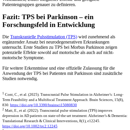
Patientengruppen genauer zu definieren.
Fazit: TPS bei Parkinson – ein
Forschungsfeld in Entwicklung
Die
Transkranielle Pulsstimulation (TPS)
wird zunehmend als
ergänzender Ansatz bei neurodegenerativen Erkrankungen
untersucht. Erste Studien zu TPS bei Morbus Parkinson zeigen
potenzielle Effekte sowohl auf motorische als auch auf nicht-
motorische Symptome.
Für weitere Erkenntnisse und eine offizielle Zulassung für die
Anwendung der TPS bei Patienten mit Parkinson sind zusätzliche
Studien notwendig.
1
Cont, C., et al. (2025). Transcranial Pulse Stimulation in Alzheimer’s: Long-
Term Feasibility and a Multifocal Treatment Approach. Brain Sciences, 15(8),
830.
https://doi.org/10.3390/brainsci15080830
2
Matt, E., et al. (2022). Transcranial pulse stimulation (TPS) improves
depression in AD patients on state-of-the-art treatment. Alzheimer’s & Dementia:
Translational Research & Clinical Interventions, 8(1), e12245.
https://doi.org/10.1002/trc2.12245