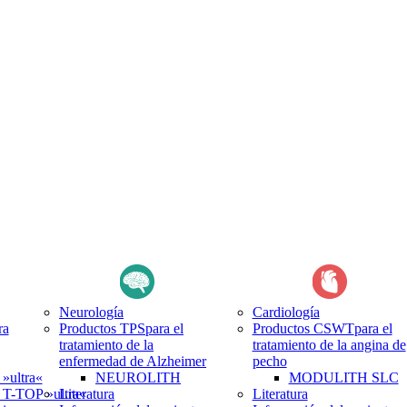
Neurología
Cardiología
ra
Productos TPS
para el
Productos CSWT
para el
tratamiento de la
tratamiento de la angina de
enfermedad de Alzheimer
pecho
ultra«
NEUROLITH
MODULITH SLC
-TOP »ultra«
Literatura
Literatura