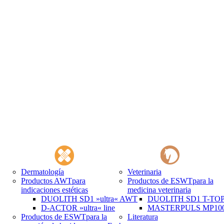
Dermatología
Veterinaria
Productos AWT
para
Productos de ESWT
para la
indicaciones estéticas
medicina veterinaria
DUOLITH SD1 »ultra« AWT
DUOLITH SD1 T-TOP 
D-ACTOR »ultra« line
MASTERPULS MP100 
Productos de ESWT
para la
Literatura