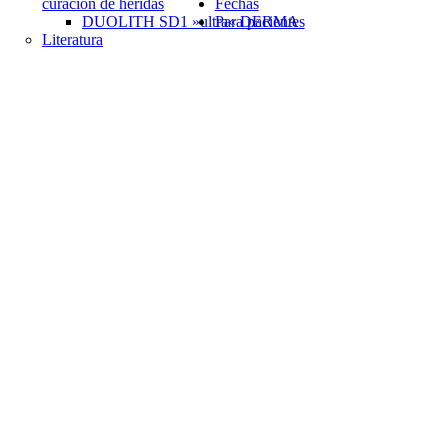
curación de heridas
Fechas
DUOLITH SD1 »ultra« DERMA
Para pacientes
Literatura