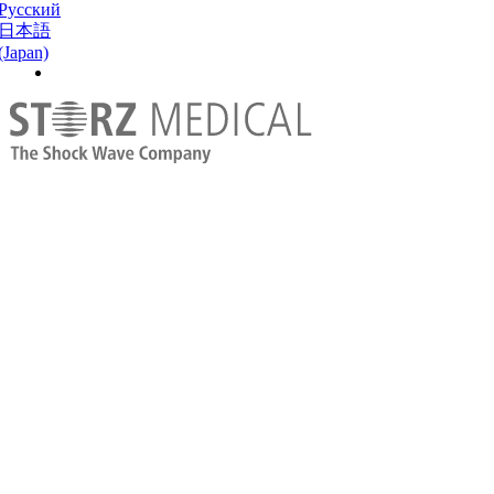
Русский
日本語
(Japan)