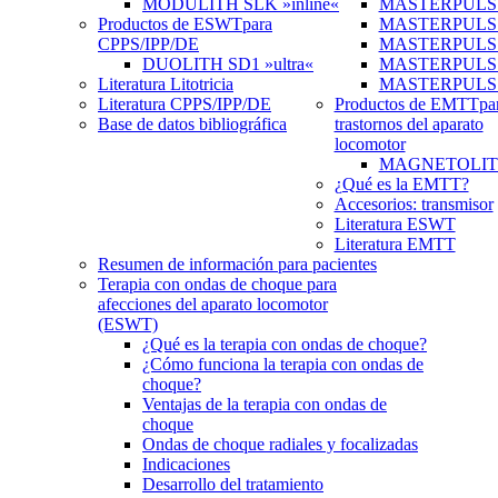
MODULITH SLK »inline«
MASTERPULS 
Productos de ESWT
para
MASTERPULS
CPPS/IPP/DE
MASTERPULS »u
DUOLITH SD1 »ultra«
MASTERPULS u
Literatura Litotricia
MASTERPULS
Literatura CPPS/IPP/DE
Productos de EMTT
pa
Base de datos bibliográfica
trastornos del aparato
locomotor
MAGNETOLITH 
¿Qué es la EMTT?
Accesorios: transmisor
Literatura ESWT
Literatura EMTT
Resumen de información para pacientes
Terapia con ondas de choque para
afecciones del aparato locomotor
(ESWT)
¿Qué es la terapia con ondas de choque?
¿Cómo funciona la terapia con ondas de
choque?
Ventajas de la terapia con ondas de
choque
Ondas de choque radiales y focalizadas
Indicaciones
Desarrollo del tratamiento