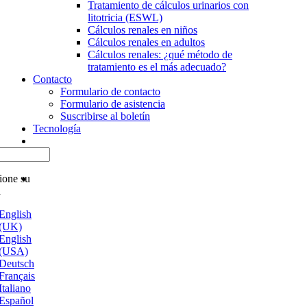
Tratamiento de cálculos urinarios con
litotricia (ESWL)
Cálculos renales en niños
Cálculos renales en adultos
Cálculos renales: ¿qué método de
tratamiento es el más adecuado?
Contacto
Formulario de contacto
Formulario de asistencia
Suscribirse al boletín
Tecnología
ione su
a
English
(UK)
English
(USA)
Deutsch
Français
Italiano
Español