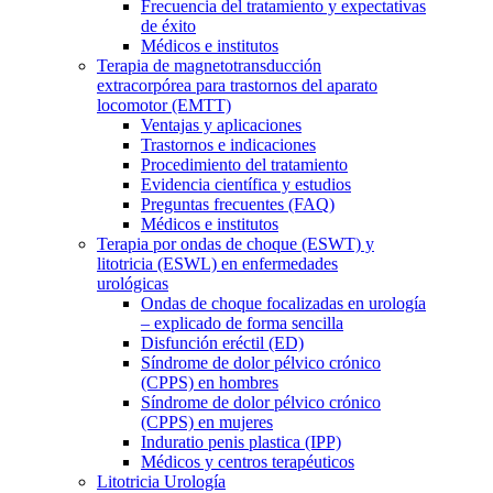
Frecuencia del tratamiento y expectativas
de éxito
Médicos e institutos
Terapia de magnetotransducción
extracorpórea para trastornos del aparato
locomotor (EMTT)
Ventajas y aplicaciones
Trastornos e indicaciones
Procedimiento del tratamiento
Evidencia científica y estudios
Preguntas frecuentes (FAQ)
Médicos e institutos
Terapia por ondas de choque (ESWT) y
litotricia (ESWL) en enfermedades
urológicas
Ondas de choque focalizadas en urología
– explicado de forma sencilla
Disfunción eréctil (ED)
Síndrome de dolor pélvico crónico
(CPPS) en hombres
Síndrome de dolor pélvico crónico
(CPPS) en mujeres
Induratio penis plastica (IPP)
Médicos y centros terapéuticos
Litotricia Urología