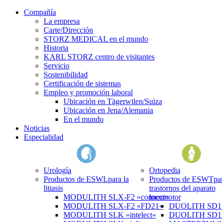
Compañía
La empresa
Carte/Dirección
STORZ MEDICAL en el mundo
Historia
KARL STORZ centro de visitantes
Servicio
Sostenibilidad
Certificación de sistemas
Empleo y promoción laboral
Ubicación en Tägerwilen/Suiza
Ubicación en Jena/Alemania
En el mundo
Noticias
Especialidad
Urología
Ortopedia
Productos de ESWL
para la
Productos de ESWT
pa
litiasis
trastornos del aparato
MODULITH SLX-F2 »connect«
locomotor
MODULITH SLX-F2 »FD21«
DUOLITH SD1 »
MODULITH SLK »intelect«
DUOLITH SD1 T