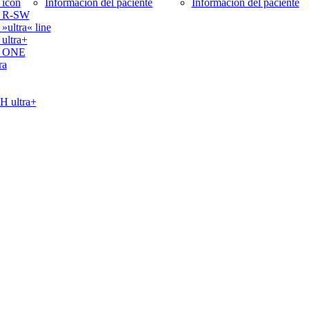
icon
Información del paciente
Información del paciente
 R-SW
ltra« line
ltra+
 ONE
ra
ultra+