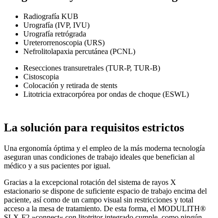
Radiografía KUB
Urografía (IVP, IVU)
Urografía retrógrada
Ureterorrenoscopia (URS)
Nefrolitolapaxia percutánea (PCNL)
Resecciones transuretrales (TUR-P, TUR-B)
Cistoscopia
Colocación y retirada de stents
Litotricia extracorpórea por ondas de choque (ESWL)
La solución para requisitos estrictos
Una ergonomía óptima y el empleo de la más moderna tecnología
aseguran unas condiciones de trabajo ideales que benefician al
médico y a sus pacientes por igual.
Gracias a la excepcional rotación del sistema de rayos X
estacionario se dispone de suficiente espacio de trabajo encima del
paciente, así como de un campo visual sin restricciones y total
acceso a la mesa de tratamiento. De esta forma, el MODULITH®
SLX-F2 »connect« con litotritor integrado cumple, como ningún