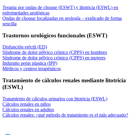
Terapia por ondas de choque (ESWT) y litotricia (ESWL) en
enfermedades urológicas
Ondas de choque focalizadas en urología – explicado de forma
sencilla
Trastornos urológicos funcionales (ESWT)
Disfunción eréctil (ED)
Síndrome de dolor pélvico crónico (CPPS) en hombres
Síndrome de dolor pélvico crónico (CPPS) en mujeres
Induratio penis plastica (IPP)
Médicos y centros terapéuticos
Tratamiento de cálculos renales mediante litotricia
(ESWL)
Tratamiento de cálculos urinarios con litotricia (ESWL)
Cálculos renales en niños
Cálculos renales en adultos
Cálculos renales: ¿qué método de tratamiento es el más adecuado?