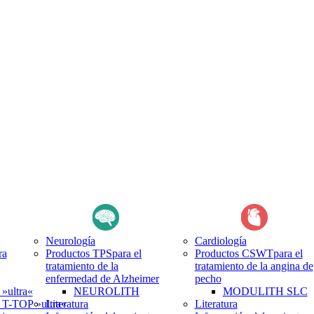
Neurología
Cardiología
ra
Productos TPS
para el
Productos CSWT
para el
tratamiento de la
tratamiento de la angina de
enfermedad de Alzheimer
pecho
ultra«
NEUROLITH
MODULITH SLC
-TOP »ultra«
Literatura
Literatura