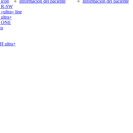
icon
Información del paciente
Información del paciente
 R-SW
ltra« line
ltra+
 ONE
ra
ultra+