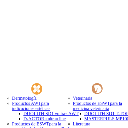
Dermatología
Veterinaria
Productos AWT
para
Productos de ESWT
para la
indicaciones estéticas
medicina veterinaria
DUOLITH SD1 »ultra« AWT
DUOLITH SD1 T-TOP 
D-ACTOR »ultra« line
MASTERPULS MP100 
Productos de ESWT
para la
Literatura