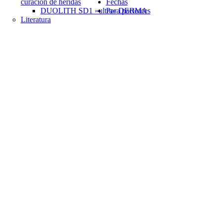
curación de heridas
Fechas
DUOLITH SD1 »ultra« DERMA
Para pacientes
Literatura