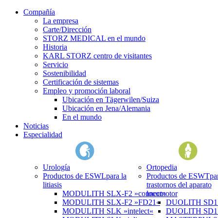
Compañía
La empresa
Carte/Dirección
STORZ MEDICAL en el mundo
Historia
KARL STORZ centro de visitantes
Servicio
Sostenibilidad
Certificación de sistemas
Empleo y promoción laboral
Ubicación en Tägerwilen/Suiza
Ubicación en Jena/Alemania
En el mundo
Noticias
Especialidad
Urología
Ortopedia
Productos de ESWL
para la
Productos de ESWT
pa
litiasis
trastornos del aparato
MODULITH SLX-F2 »connect«
locomotor
MODULITH SLX-F2 »FD21«
DUOLITH SD1 »
MODULITH SLK »intelect«
DUOLITH SD1 T