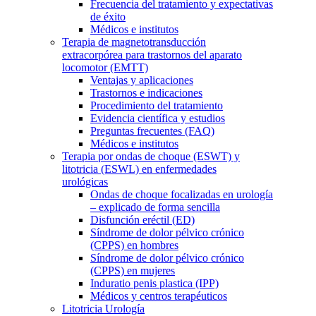
Frecuencia del tratamiento y expectativas
de éxito
Médicos e institutos
Terapia de magnetotransducción
extracorpórea para trastornos del aparato
locomotor (EMTT)
Ventajas y aplicaciones
Trastornos e indicaciones
Procedimiento del tratamiento
Evidencia científica y estudios
Preguntas frecuentes (FAQ)
Médicos e institutos
Terapia por ondas de choque (ESWT) y
litotricia (ESWL) en enfermedades
urológicas
Ondas de choque focalizadas en urología
– explicado de forma sencilla
Disfunción eréctil (ED)
Síndrome de dolor pélvico crónico
(CPPS) en hombres
Síndrome de dolor pélvico crónico
(CPPS) en mujeres
Induratio penis plastica (IPP)
Médicos y centros terapéuticos
Litotricia Urología