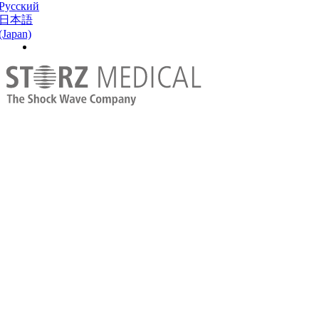
Русский
日本語
(Japan)