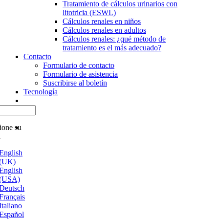
Tratamiento de cálculos urinarios con
litotricia (ESWL)
Cálculos renales en niños
Cálculos renales en adultos
Cálculos renales: ¿qué método de
tratamiento es el más adecuado?
Contacto
Formulario de contacto
Formulario de asistencia
Suscribirse al boletín
Tecnología
ione su
a
English
(UK)
English
(USA)
Deutsch
Français
Italiano
Español