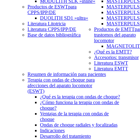
MODULITH SLK »inline«
MASTERPULS 
Productos de ESWT
para
MASTERPULS
CPPS/IPP/DE
MASTERPULS »u
DUOLITH SD1 »ultra«
MASTERPULS u
Literatura Litotricia
MASTERPULS
Literatura CPPS/IPP/DE
Productos de EMTT
pa
Base de datos bibliográfica
trastornos del aparato
locomotor
MAGNETOLITH 
¿Qué es la EMTT?
Accesorios: transmisor
Literatura ESWT
Literatura EMTT
Resumen de información para pacientes
Terapia con ondas de choque para
afecciones del aparato locomotor
(ESWT)
¿Qué es la terapia con ondas de choque?
¿Cómo funciona la terapia con ondas de
choque?
Ventajas de la terapia con ondas de
choque
Ondas de choque radiales y focalizadas
Indicaciones
Desarrollo del tratamiento