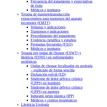
Frecuencia del tratamiento y expectativas
de éxito
Médicos e institutos
Terapia de magnetotransducción
extracorpórea para trastornos del aparato
locomotor (EMTT)
Ventajas y aplicaciones
Trastornos e indicaciones
Procedimiento del tratamiento
Evidencia científica y estudios
Preguntas frecuentes (FAQ)
Médicos e institutos
Terapia por ondas de choque (ESWT) y
litotricia (ESWL) en enfermedades
urológicas
Ondas de choque focalizadas en urología
– explicado de forma sencilla
Disfunción eréctil (ED)
Síndrome de dolor pélvico crónico
(CPPS) en hombres
Síndrome de dolor pélvico crónico
(CPPS) en mujeres
Induratio penis plastica (IPP)
Médicos y centros terapéuticos
Litotricia Urología