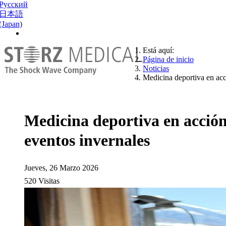
Русский
日本語
(Japan)
Está aquí:
Página de inicio
Noticias
Medicina deportiva en acc
Medicina deportiva en acción
eventos invernales
Jueves, 26 Marzo 2026
520 Visitas