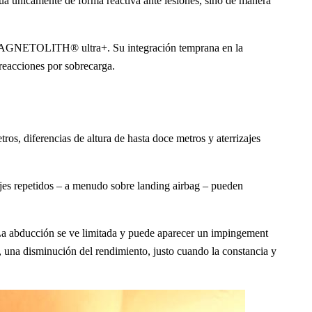
túa únicamente de forma reactiva ante lesiones, sino de manera
y MAGNETOLITH® ultra+. Su integración temprana en la
 reacciones por sobrecarga.
os, diferencias de altura de hasta doce metros y aterrizajes
zajes repetidos – a menudo sobre landing airbag – pueden
 La abducción se ve limitada y puede aparecer un impingement
a, una disminución del rendimiento, justo cuando la constancia y