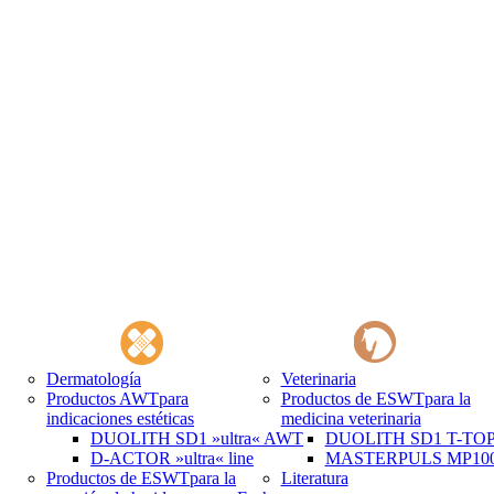
Dermatología
Veterinaria
Productos AWT
para
Productos de ESWT
para la
indicaciones estéticas
medicina veterinaria
DUOLITH SD1 »ultra« AWT
DUOLITH SD1 T-TOP 
D-ACTOR »ultra« line
MASTERPULS MP100 
Productos de ESWT
para la
Literatura