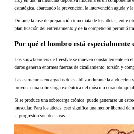
Hoy en día, la medicina deportiva moderna es un componente esen
estratégica, abarcando la prevención, la intervención aguda y la 
Durante la fase de preparación inmediata de los atletas, e
planificación del entrenamiento y de la competición permitió tra
Por qué el hombro está especialmente e
Los snowboarders de freestyle se mueven constantemente en el lí
duros generan enormes fuerzas de cizallamiento, torsión y comp
Las estructuras encargadas de estabilizar durante la abducción 
provocar una sobrecarga excéntrica del músculo coracobraquial,
Si se produce una sobrecarga crónica, puede generarse un estre
muscular. Para los atletas, esto significa una menor libertad d
la progresión son decisivas.