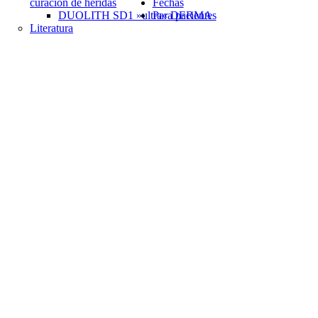
curación de heridas
Fechas
DUOLITH SD1 »ultra« DERMA
Para pacientes
Literatura