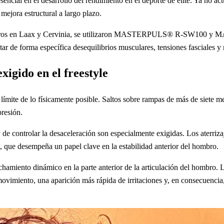
cial en el desarrollo del rendimiento en el deporte de élite. Ya no ac
mejora estructural a largo plazo.
ntre otros en Laax y Cervinia, se utilizaron MASTERPULS® R-SW100 
tar de forma específica desequilibrios musculares, tensiones fasciales y
xigido en el freestyle
mite de lo físicamente posible. Saltos sobre rampas de más de siete metr
resión.
y de controlar la desaceleración son especialmente exigidas. Los aterri
 que desempeña un papel clave en la estabilidad anterior del hombro.
chamiento dinámico en la parte anterior de la articulación del hombro.
e movimiento, una aparición más rápida de irritaciones y, en consecuenci