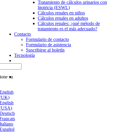
Tratamiento de cálculos urinarios con
litotricia (ESWL)
Cálculos renales en niños
Cálculos renales en adultos
Cálculos renales: ¿qué método de
tratamiento es el más adecuado?
Contacto
Formulario de contacto
Formulario de asistencia
Suscribirse al boletín
Tecnología
ione su
a
English
(UK)
English
(USA)
Deutsch
Français
Italiano
Español