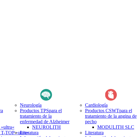
Neurología
Cardiología
ra
Productos TPS
para el
Productos CSWT
para el
tratamiento de la
tratamiento de la angina de
enfermedad de Alzheimer
pecho
ultra«
NEUROLITH
MODULITH SLC
-TOP »ultra«
Literatura
Literatura