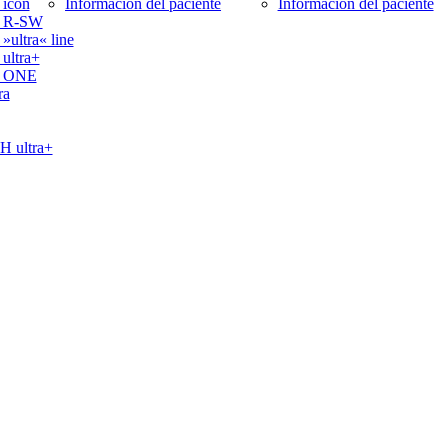
icon
Información del paciente
Información del paciente
 R-SW
ltra« line
ltra+
 ONE
ra
ultra+