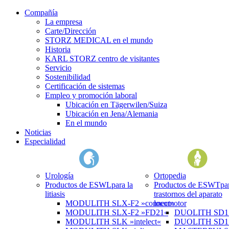
Compañía
La empresa
Carte/Dirección
STORZ MEDICAL en el mundo
Historia
KARL STORZ centro de visitantes
Servicio
Sostenibilidad
Certificación de sistemas
Empleo y promoción laboral
Ubicación en Tägerwilen/Suiza
Ubicación en Jena/Alemania
En el mundo
Noticias
Especialidad
Urología
Ortopedia
Productos de ESWL
para la
Productos de ESWT
pa
litiasis
trastornos del aparato
MODULITH SLX-F2 »connect«
locomotor
MODULITH SLX-F2 »FD21«
DUOLITH SD1 »
MODULITH SLK »intelect«
DUOLITH SD1 T