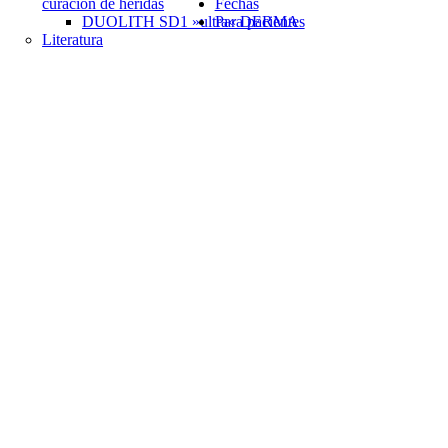
curación de heridas
Fechas
DUOLITH SD1 »ultra« DERMA
Para pacientes
Literatura