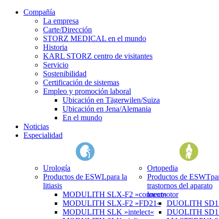
Compañía
La empresa
Carte/Dirección
STORZ MEDICAL en el mundo
Historia
KARL STORZ centro de visitantes
Servicio
Sostenibilidad
Certificación de sistemas
Empleo y promoción laboral
Ubicación en Tägerwilen/Suiza
Ubicación en Jena/Alemania
En el mundo
Noticias
Especialidad
Urología
Ortopedia
Productos de ESWL
para la
Productos de ESWT
pa
litiasis
trastornos del aparato
MODULITH SLX-F2 »connect«
locomotor
MODULITH SLX-F2 »FD21«
DUOLITH SD1 »
MODULITH SLK »intelect«
DUOLITH SD1 T