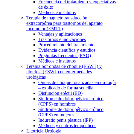
Frecuencia del tratamiento y expectativas
de éxito
Médicos e institutos
Terapia de magnetotransducción
extracorpórea para trastornos del aparato
locomotor (EMTT)
Ventajas y aplicaciones
Trastornos e indicaciones
Procedimiento del tratamiento
Evidencia científica y estudios
Preguntas frecuentes (FAQ)
Médicos e institutos
Terapia por ondas de choque (ESWT) y
litotricia (ESWL) en enfermedades
urológicas
Ondas de choque focalizadas en urología
– explicado de forma sencilla
Disfunción eréctil (ED)
Síndrome de dolor pélvico crónico
(CPPS) en hombres
Síndrome de dolor pélvico crónico
(CPPS) en mujeres
Induratio penis plastica (IPP)
Médicos y centros terapéuticos
Litotricia Urología