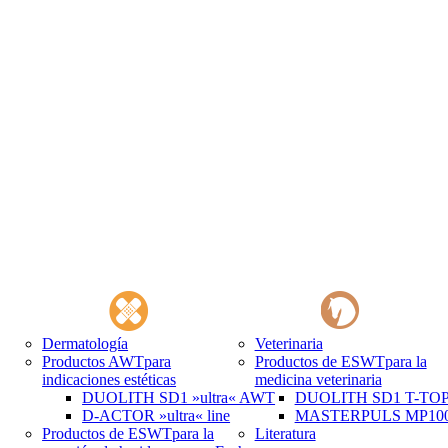
Dermatología
Veterinaria
Productos AWT
para
Productos de ESWT
para la
indicaciones estéticas
medicina veterinaria
DUOLITH SD1 »ultra« AWT
DUOLITH SD1 T-TOP 
D-ACTOR »ultra« line
MASTERPULS MP100 
Productos de ESWT
para la
Literatura