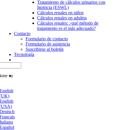
Tratamiento de cálculos urinarios con
litotricia (ESWL)
Cálculos renales en niños
Cálculos renales en adultos
Cálculos renales: ¿qué método de
tratamiento es el más adecuado?
Contacto
Formulario de contacto
Formulario de asistencia
Suscribirse al boletín
Tecnología
ione su
a
English
(UK)
English
(USA)
Deutsch
Français
Italiano
Español