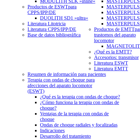
MODULITH SLK »inline«
MASTERPULS 
Productos de ESWT
para
MASTERPULS
CPPS/IPP/DE
MASTERPULS »u
DUOLITH SD1 »ultra«
MASTERPULS u
Literatura Litotricia
MASTERPULS
Literatura CPPS/IPP/DE
Productos de EMTT
pa
Base de datos bibliográfica
trastornos del aparato
locomotor
MAGNETOLITH 
¿Qué es la EMTT?
Accesorios: transmisor
Literatura ESWT
Literatura EMTT
Resumen de información para pacientes
Terapia con ondas de choque para
afecciones del aparato locomotor
(ESWT)
¿Qué es la terapia con ondas de choque?
¿Cómo funciona la terapia con ondas de
choque?
Ventajas de la terapia con ondas de
choque
Ondas de choque radiales y focalizadas
Indicaciones
Desarrollo del tratamiento