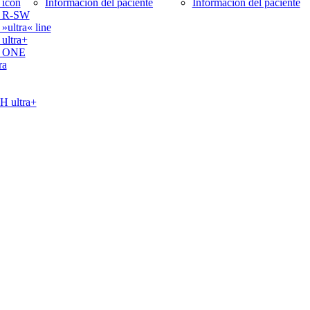
icon
Información del paciente
Información del paciente
 R-SW
ltra« line
ltra+
 ONE
ra
ultra+