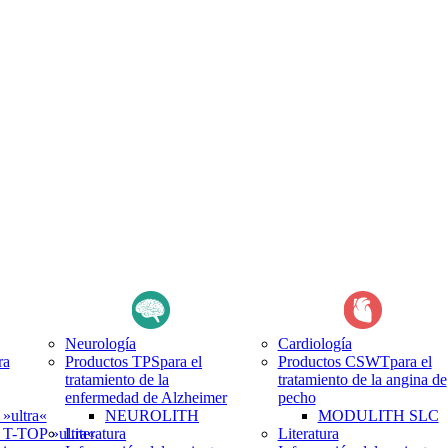
Neurología
Cardiología
ra
Productos TPS
para el
Productos CSWT
para el
tratamiento de la
tratamiento de la angina de
enfermedad de Alzheimer
pecho
ultra«
NEUROLITH
MODULITH SLC
-TOP »ultra«
Literatura
Literatura