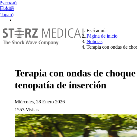
Русский
日本語
(Japan)
Está aquí:
Página de inicio
Noticias
Terapia con ondas de choq
Terapia con ondas de choque 
tenopatía de inserción
Miércoles, 28 Enero 2026
1553 Visitas