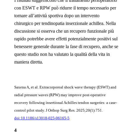
I risultati suggeriscono che il trattamento perioperatorio
con ESWT e RPW può ridurre il tempo necessario per
tornare all’attività sportiva dopo un intervento
chirurgico per tendinopatia inserzionale achillea. Nella
discussione si osserva che un recupero funzionale più
rapido potrebbe avere effetti potenzialmente positivi sul
benessere generale durante la fase di recupero, anche se
questo studio non ha valutato la qualità della vita in
maniera diretta.
Saxena A, et al. Extracorporeal shock wave therapy (ESWT) and
radial pressure waves (RPW) may improve post-operative
recovery following insertional Achilles tendon surgeries: a case-
control pilot study. J Orthop Surg Res. 2025;20(1):751.
doi:10.1186/s13018-025-06165-5
4