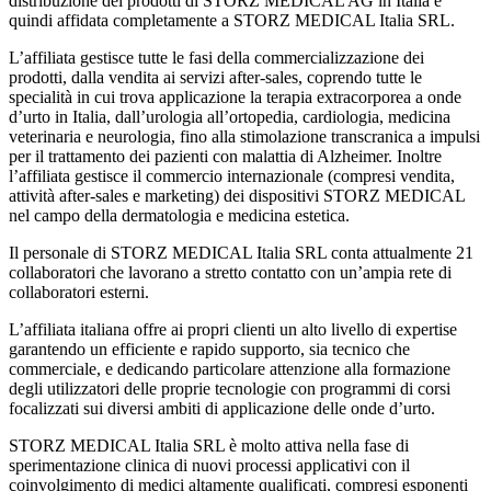
distribuzione dei prodotti di STORZ MEDICAL AG in Italia è
quindi affidata completamente a STORZ MEDICAL Italia SRL.
L’affiliata gestisce tutte le fasi della commercializzazione dei
prodotti, dalla vendita ai servizi after-sales, coprendo tutte le
specialità in cui trova applicazione la terapia extracorporea a onde
d’urto in Italia, dall’urologia all’ortopedia, cardiologia, medicina
veterinaria e neurologia, fino alla stimolazione transcranica a impulsi
per il trattamento dei pazienti con malattia di Alzheimer. Inoltre
l’affiliata gestisce il commercio internazionale (compresi vendita,
attività after-sales e marketing) dei dispositivi STORZ MEDICAL
nel campo della dermatologia e medicina estetica.
Il personale di STORZ MEDICAL Italia SRL conta attualmente 21
collaboratori che lavorano a stretto contatto con un’ampia rete di
collaboratori esterni.
L’affiliata italiana offre ai propri clienti un alto livello di expertise
garantendo un efficiente e rapido supporto, sia tecnico che
commerciale, e dedicando particolare attenzione alla formazione
degli utilizzatori delle proprie tecnologie con programmi di corsi
focalizzati sui diversi ambiti di applicazione delle onde d’urto.
STORZ MEDICAL Italia SRL è molto attiva nella fase di
sperimentazione clinica di nuovi processi applicativi con il
coinvolgimento di medici altamente qualificati, compresi esponenti