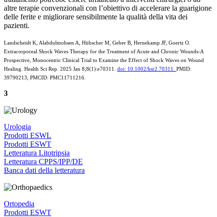
altre terapie convenzionali con l’obiettivo di accelerare la guarigione
delle ferite e migliorare sensibilmente la qualità della vita dei
pazienti.
Landscheidt K, Alabdulmohsen A, Hübscher M, Geber B, Hernekamp JF, Goertz O.
Extracorporeal Shock Waves Therapy for the Treatment of Acute and Chronic Wounds-A
Prospective, Monocentric Clinical Trial to Examine the Effect of Shock Waves on Wound
Healing. Health Sci Rep. 2025 Jan 8;8(1):e70311.
doi: 10.1002/hsr2.70311.
PMID:
39790213; PMCID: PMC11711216.
3
Urologia
Prodotti ESWL
Prodotti ESWT
Letteratura Litotripsia
Letteratura CPPS/IPP/DE
Banca dati della letteratura
Ortopedia
Prodotti ESWT