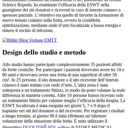
Science Reports, ha esaminato l’efficacia della ESWT nella
guarigione dei siti donatori e riceventi in caso di innesto cutaneo a
spessore parziale. L’obiettivo era quello di favorire la formazione di
nuovo tessuto cutaneo sulla ferita, ovvero la cosiddetta
epitelizzazione, mediante onde d’urto focalizzate a bassa energia e
ridurre il rischio di infezioni.
Design dello studio e metodo
Allo studio hanno partecipato complessivamente 35 pazienti affetti
da ferite croniche. Per partecipare i pazienti dovevano avere tra 18 e
80 anni e dovevano avere una ferita di una superficie di oltre 50
cm². In 25 persone, il sito donatore o il sito ricevente dell’innesto
cutaneo è stato trattato con onde d’urto. L’altra zona è stata
sottoposta a un trattamento fittizio, in modo da poter valutare la reale
differenza in maniera corretta. Altre 10 persone hanno ricevuto solo
un trattamento fittizio per valutare meglio l’efficacia della terapia. La
ESWT focalizzata è stata eseguita nei giorni 5, 7 e 9 dopo il
trapianto nei siti del donatore o del ricevente. Per registrare i risultati
a lungo termine, al giorno 90 è stata effettuata un’ulteriore
valutazione della situazione della ferita. È stato utilizzato il
®
dispositivo
DUOLITH
SD1 »ultra«
di STORZ MEDICAL.